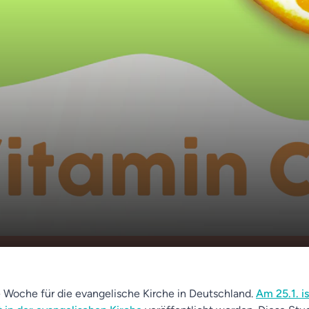
e Kirche stellt Missbrauchsstudie vor - Demos
sextremismus - Barbie für Mädchen vs. Bagger
00:00
 Woche für die evangelische Kirche in Deutschland.
Am 25.1. is