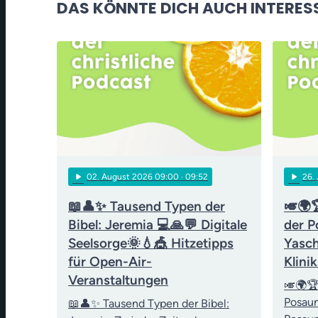
DAS KÖNNTE DICH AUCH INTERES
play_arrow
play_arrow
02
. August 2026 09:00
· 09:52
26
.
📖👤✨ Tausend Typen der
🎺🌍
Bibel: Jeremia 💻🙏💬 Digitale
der P
Seelsorge🌞💧🎪 Hitzetipps
Yasch
für Open-Air-
Klini
Veranstaltungen
🎺🌍🏆
Posau
📖👤✨ Tausend Typen der Bibel: