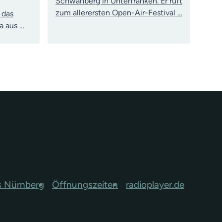
Schwanberg in Unterfranken. Er ruft
zum allerersten Open-Air-Festival …
 das
a aus …
s Nürnberg
Öffnungszeiten
radioplayer.de