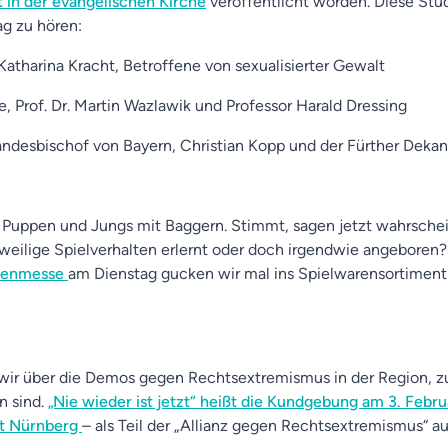
t in der evangelischen Kirche
veröffentlicht worden. Diese Stu
ag zu hören:
Katharina Kracht, Betroffene von sexualisierter Gewalt
ie, Prof. Dr. Martin Wazlawik und Professor Harald Dressing
andesbischof von Bayern, Christian Kopp und der Fürther Dekan 
Puppen und Jungs mit Baggern. Stimmt, sagen jetzt wahrscheinl
jeweilige Spielverhalten erlernt oder doch irgendwie angeboren?
arenmesse
am Dienstag gucken wir mal ins Spielwarensortiment
ir über die Demos gegen Rechtsextremismus in der Region, 
 sind.
„Nie wieder ist jetzt“ heißt die Kundgebung am 3. Febru
at Nürnberg
– als Teil der „Allianz gegen Rechtsextremismus“ au