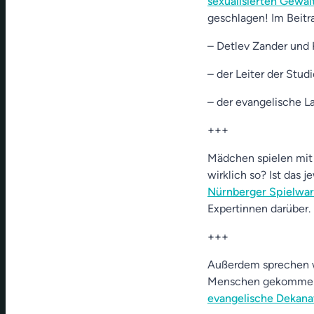
sexualisierten Gewal
geschlagen! Im Beitr
– Detlev Zander und 
– der Leiter der Stud
– der evangelische L
+++
Mädchen spielen mit 
wirklich so? Ist das 
Nürnberger Spielw
Expertinnen darüber.
+++
Außerdem sprechen w
Menschen gekommen
evangelische Dekan