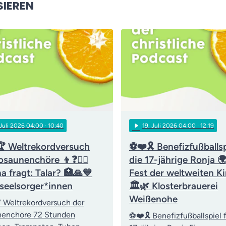
SIEREN
play_arrow
 Juli 2026 04:00
· 10:40
19
. Juli 2026 04:00
· 12:19
 Weltrekordversuch
⚽❤️🎗️ Benefizfußballsp
osaunenchöre 👦❓👨‍⚖️
die 17-jährige Ronja 
a fragt: Talar? 🏥🙏💙
Fest der weltweiten Ki
kseelsorger*innen
🏛️🌿 Klosterbrauerei
Weißenohe
 Weltrekordversuch der
nenchöre 72 Stunden
⚽❤️🎗️ Benefizfußballspiel f