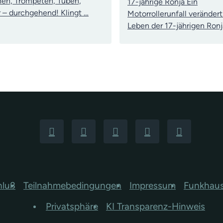
en, Trompeten, Tuben,
17-jährige Ronja Ein
 – durchgehend! Klingt …
Motorrollerunfall verändert
Leben der 17-jährigen Ronj
hluß
Teilnahmebedingungen
Impressum
Funkhau
Privatsphäre
KI Transparenz-Hinweis