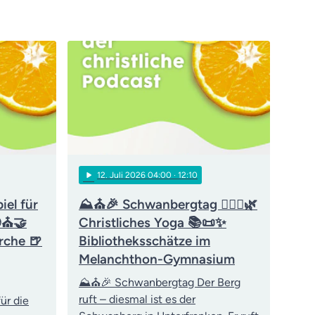
play_arrow
12
. Juli 2026 04:00
· 12:10
iel für
⛰️⛪🎉 Schwanbergtag 🧘‍♀️✝️🌿
🌍⛪🤝
Christliches Yoga 📚📜✨
rche 🍺
Bibliotheksschätze im
Melanchthon-Gymnasium
⛰️⛪🎉 Schwanbergtag Der Berg
ruft – diesmal ist es der
ür die