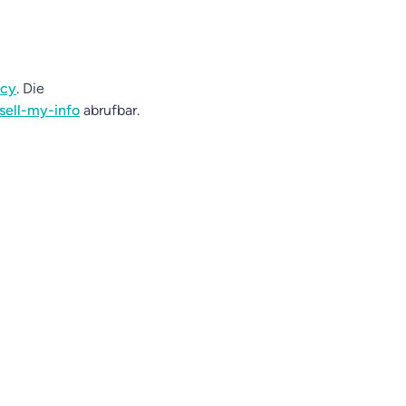
acy
. Die
sell-my-info
abrufbar.