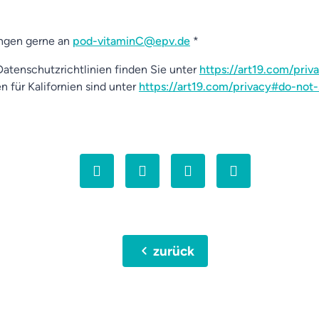
ngen gerne an
pod-vitaminC@epv.de
*
atenschutzrichtlinien finden Sie unter
https://art19.com/priv
n für Kalifornien sind unter
https://art19.com/privacy#do-not-
chevron_left
zurück