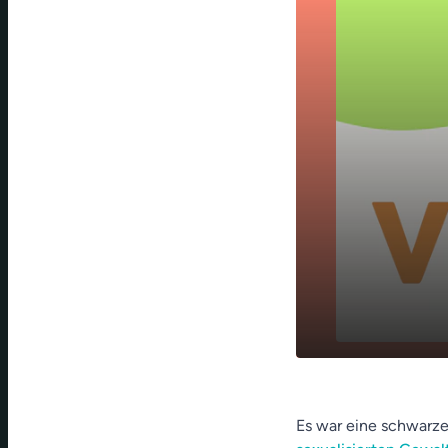
Evangelisch
play_arrow
gegen Recht
Es war eine schwarze
für Jungs