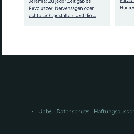
Posaun
Jeremia: Zu jeder Zeit gab es
Hörner
Revoluzzer, Nervensägen oder
echte Lichtgestalten. Und die …
Jobs
Datenschutz
Haftungsaussc