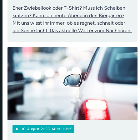
Eher Zwiebellook oder T-Shirt? Muss ich Scheiben
kratzen? Kann ich heute Abend in den Biergarten?
Mit uns wisst Ihr immer, ob es regnet, schneit oder
die Sonne lacht. Das aktuelle Wetter zum Nachhören!
play_arrow
08
. August 2026 04:18
· 01:09