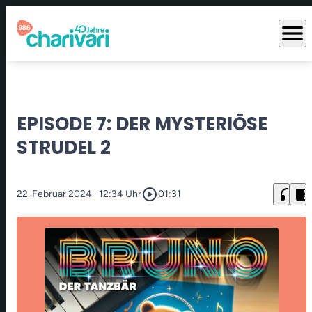
menu
EPISODE 7: DER MYSTERIÖSE
STRUDEL 2
play_circle_outline
headphones
chrome_reader_mode
22. Februar 2024
· 12:34 Uhr
01:31