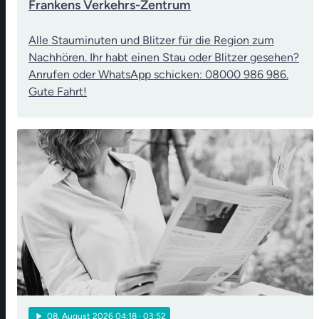
Frankens Verkehrs-Zentrum
Alle Stauminuten und Blitzer für die Region zum
Nachhören. Ihr habt einen Stau oder Blitzer gesehen?
Anrufen oder WhatsApp schicken: 08000 986 986.
Gute Fahrt!
play_arrow
08
. August 2026 04:18
· 03:52