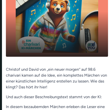
play_arrow
Episode 7: Der mysteriöse Strudel 2
Christof und David von „ein neuer morgen“ auf 98.6
charivari kamen auf die Idee, ein komplettes Märchen von
00:00
01:31
einer künstlichen Intelligenz erstellen zu lassen. Wie das
klingt? Das hört ihr hier!
Und auch dieser Beschreibungstext stammt von der KI:
In diesem bezaubernden Märchen erleben die Leser eine