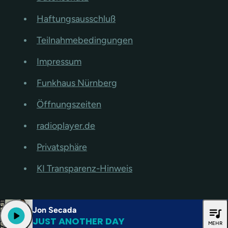
Haftungsausschluß
Teilnahmebedingungen
Impressum
Funkhaus Nürnberg
Öffnungszeiten
radioplayer.de
Privatsphäre
KI Transparenz-Hinweis
Jon Secada
queue_music
play_arrow
JUST ANOTHER DAY