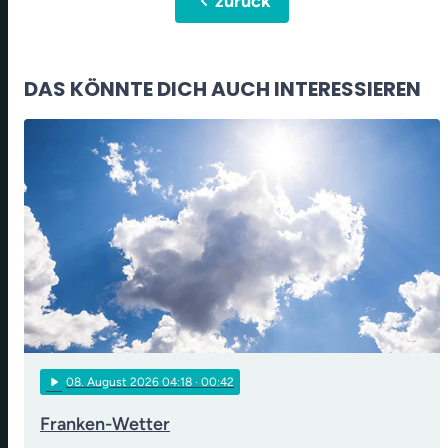
chevron_left
zurück
DAS KÖNNTE DICH AUCH INTERESSIEREN
play_arrow
08
. August 2026 04:18
· 00:42
Franken-Wetter