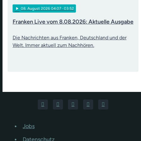
play_arrow
08
. August 2026 04:07
· 03:52
Franken Live vom 8.08.2026: Aktuelle Ausgabe
Die Nachrichten aus Franken, Deutschland und der
Welt. Immer aktuell zum Nachhören.
Jobs
Datenschutz