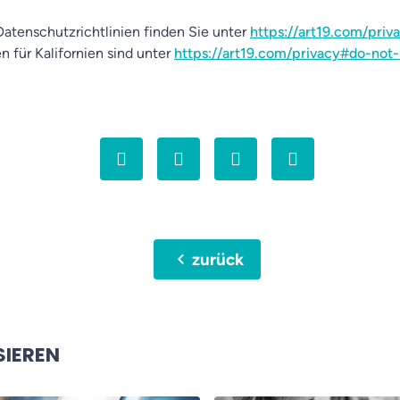
atenschutzrichtlinien finden Sie unter
https://art19.com/priv
n für Kalifornien sind unter
https://art19.com/privacy#do-not-
chevron_left
zurück
SIEREN