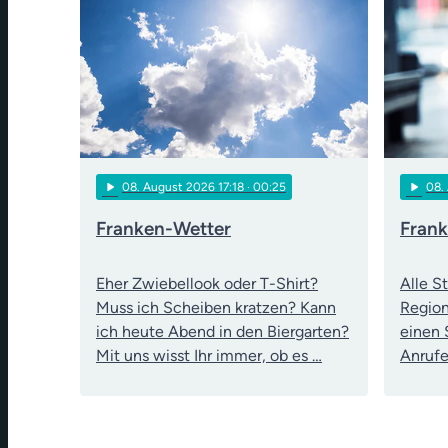
play_arrow
play_arrow
08
. August 2026 17:18
· 00:25
08
.
Franken-Wetter
Fran
Eher Zwiebellook oder T-Shirt?
Alle S
Muss ich Scheiben kratzen? Kann
Region
ich heute Abend in den Biergarten?
einen 
Mit uns wisst Ihr immer, ob es …
Anruf