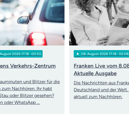
play_arrow
 August 2026 17:18
· 00:53
08
. August 2026 17:18
· 02:08
kens Verkehrs-Zentrum
Franken Live vom 8.0
Aktuelle Ausgabe
tauminuten und Blitzer für die
Die Nachrichten aus Frank
 zum Nachhören. Ihr habt
Deutschland und der Welt.
Stau oder Blitzer gesehen?
aktuell zum Nachhören.
en oder WhatsApp …