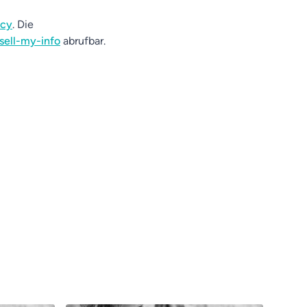
acy
. Die
sell-my-info
abrufbar.