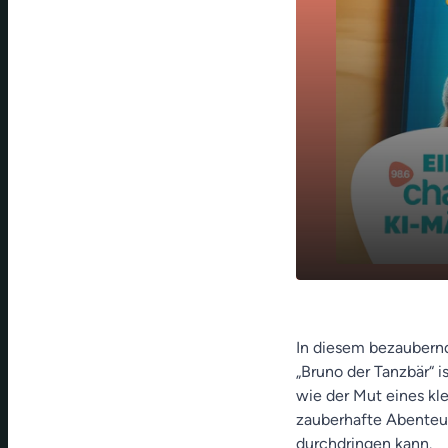
Episode 2: 
play_arrow
DisHarmoni
In diesem bezaubernd
„Bruno der Tanzbär“ 
wie der Mut eines kl
zauberhafte Abenteuer
durchdringen kann.