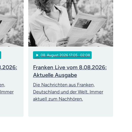
play_arrow
08
. August 2026 17:05
· 02:08
8.2026:
Franken Live vom 8.08.2026:
Aktuelle Ausgabe
en,
Die Nachrichten aus Franken,
 Immer
Deutschland und der Welt. Immer
aktuell zum Nachhören.