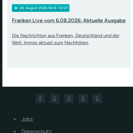
play_arrow
06
. August 2026 18:18
· 02:21
Franken Live vom 6.08.2026: Aktuelle Ausgabe
Die Nachrichten aus Franken, Deutschland und der
Welt. Immer aktuell zum Nachhören.
Jobs
Datenschutz