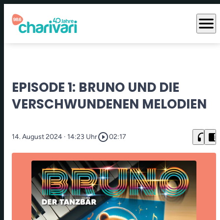
menu
EPISODE 1: BRUNO UND DIE
VERSCHWUNDENEN MELODIEN
play_circle_outline
headphones
chrome_reader_mode
14. August 2024
· 14:23 Uhr
02:17