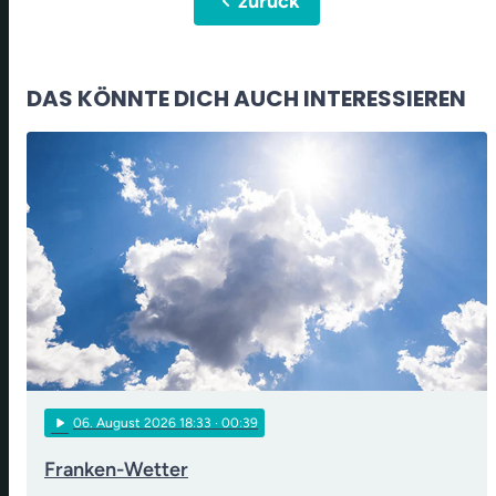
chevron_left
zurück
DAS KÖNNTE DICH AUCH INTERESSIEREN
play_arrow
06
. August 2026 18:33
· 00:39
Franken-Wetter