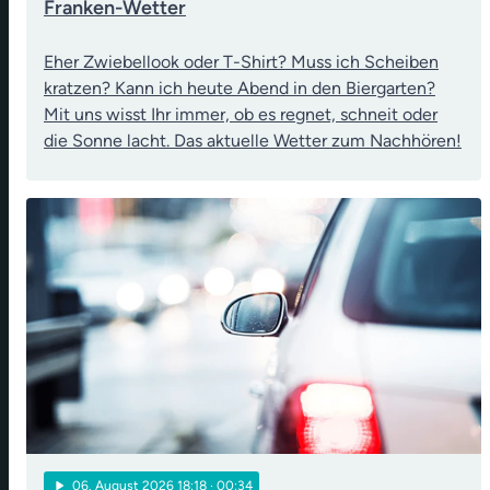
Franken-Wetter
Eher Zwiebellook oder T-Shirt? Muss ich Scheiben
kratzen? Kann ich heute Abend in den Biergarten?
Mit uns wisst Ihr immer, ob es regnet, schneit oder
die Sonne lacht. Das aktuelle Wetter zum Nachhören!
play_arrow
06
. August 2026 18:18
· 00:34