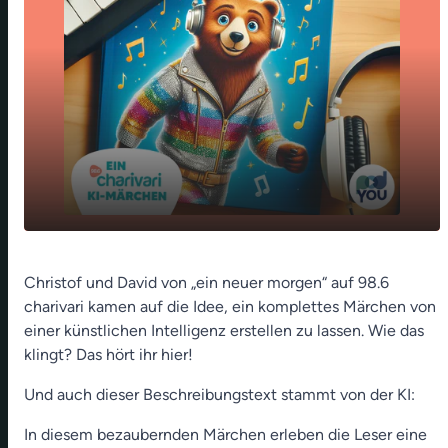
Episode 1: Bruno und die verschwundenen
play_arrow
Christof und David von „ein neuer morgen“ auf 98.6
Melodien
charivari kamen auf die Idee, ein komplettes Märchen von
00:00
02:17
einer künstlichen Intelligenz erstellen zu lassen. Wie das
klingt? Das hört ihr hier!
Und auch dieser Beschreibungstext stammt von der KI:
In diesem bezaubernden Märchen erleben die Leser eine