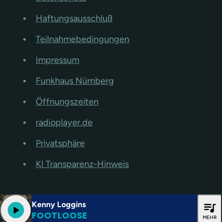
Haftungsausschluß
Teilnahmebedingungen
Impressum
Funkhaus Nürnberg
Öffnungszeiten
radioplayer.de
Privatsphäre
KI Transparenz-Hinweis
Kenny Loggins
queue_music
play_arrow
FOOTLOOSE