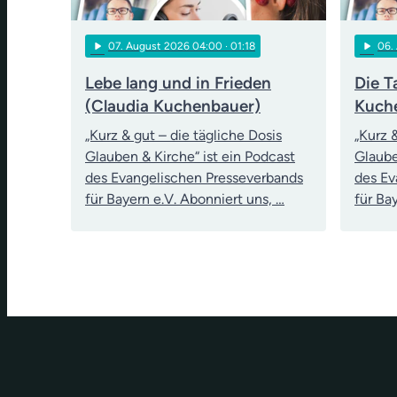
play_arrow
play_arrow
07
. August 2026 04:00
· 01:18
06
.
Lebe lang und in Frieden
Die T
(Claudia Kuchenbauer)
Kuch
„Kurz & gut – die tägliche Dosis
„Kurz 
Glauben & Kirche“ ist ein Podcast
Glaube
des Evangelischen Presseverbands
des Ev
für Bayern e.V. Abonniert uns, …
für Ba