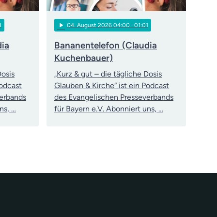
play_arrow
3
04
. August 2026 04:00
· 01:01
dia
Bananentelefon (Claudia
Kuchenbauer)
Dosis
„Kurz & gut – die tägliche Dosis
Podcast
Glauben & Kirche“ ist ein Podcast
verbands
des Evangelischen Presseverbands
ns, …
für Bayern e.V. Abonniert uns, …