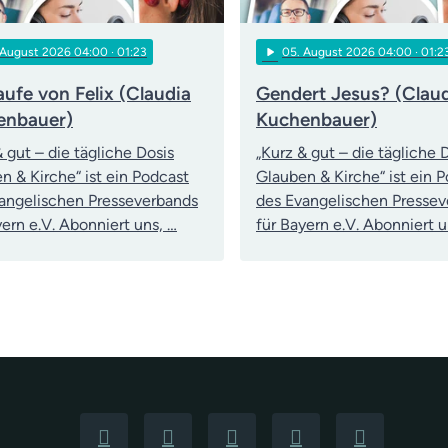
play_arrow
 August 2026 04:00
· 01:23
05
. August 2026 04:00
· 01:2
aufe von Felix (Claudia
Gendert Jesus? (Clau
enbauer)
Kuchenbauer)
& gut – die tägliche Dosis
„Kurz & gut – die tägliche 
n & Kirche“ ist ein Podcast
Glauben & Kirche“ ist ein 
angelischen Presseverbands
des Evangelischen Presse
yern e.V. Abonniert uns, …
für Bayern e.V. Abonniert u