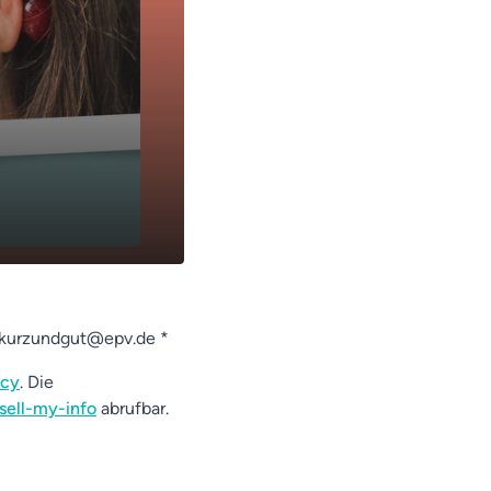
-kurzundgut@epv.de *
acy
. Die
sell-my-info
abrufbar.