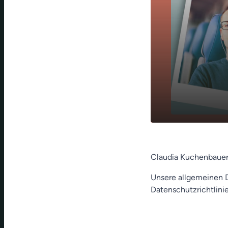
Einer schaut
play_arrow
um
Claudia Kuchenbauer
Unsere allgemeinen D
Datenschutzrichtlinie