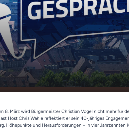
ren Kommunalpolitik ist Schluss: Bürgermeister
00:00
gel verabschiedet sich
8. März wird Bürgermeister Christian Vogel nicht mehr für de
t Host Chris Wahle reflektiert er sein 40-jähriges Engagemen
rg. Höhepunkte und Herausforderungen – in vier Jahrzehnten 