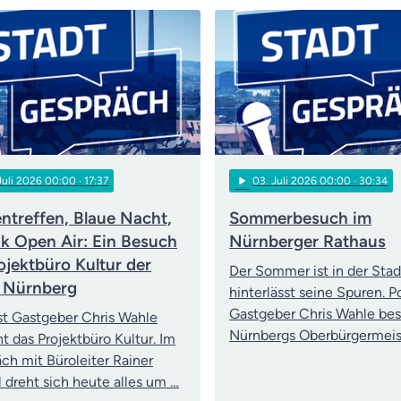
play_arrow
 Juli 2026 00:00
· 17:37
03
. Juli 2026 00:00
· 30:34
ntreffen, Blaue Nacht,
Sommerbesuch im
ik Open Air: Ein Besuch
Nürnberger Rathaus
ojektbüro Kultur der
Der Sommer ist in der Stad
 Nürnberg
hinterlässt seine Spuren. 
Gastgeber Chris Wahle be
t Gastgeber Chris Wahle
Nürnbergs Oberbürgermeis
t das Projektbüro Kultur. Im
ch mit Büroleiter Rainer
ll dreht sich heute alles um …