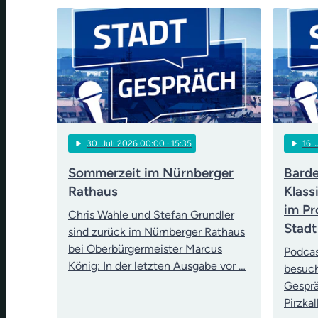
play_arrow
play_arrow
30
. Juli 2026 00:00
· 15:35
16
.
Sommerzeit im Nürnberger
Barde
Rathaus
Klass
im Pr
Chris Wahle und Stefan Grundler
Stadt
sind zurück im Nürnberger Rathaus
bei Oberbürgermeister Marcus
Podcas
König: In der letzten Ausgabe vor …
besuch
Gesprä
Pirzka