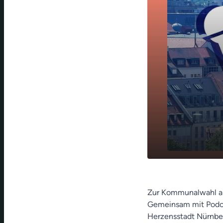
Nach 40 Jah
play_arrow
Christian Vo
Zur Kommunalwahl am 
Gemeinsam mit Podcas
Herzensstadt Nürnbe