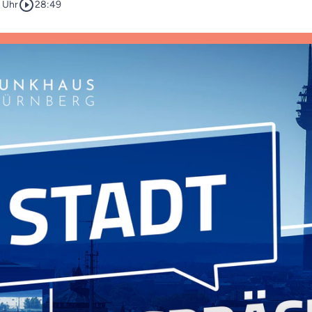
play_circle_outline
0 Uhr
28:49