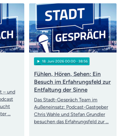
play_arrow
18
. Juni 2026 00:00
· 38:56
Fühlen, Hören, Sehen: Ein
Besuch im Erfahrungsfeld zur
Entfaltung der Sinne
t – und
Podcast
Das Stadt-Gespräch Team im
sucht
Außeneinsatz: Podcast-Gastgeber
ter …
Chris Wahle und Stefan Grundler
besuchen das Erfahrungsfeld zur …