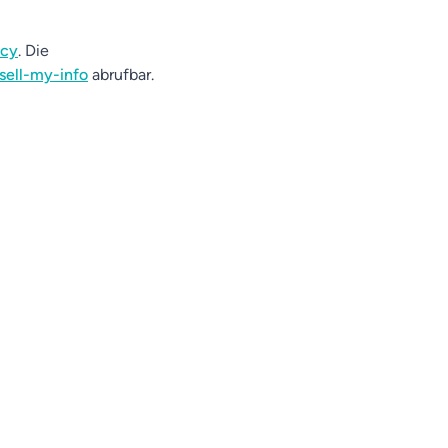
acy
. Die
sell-my-info
abrufbar.