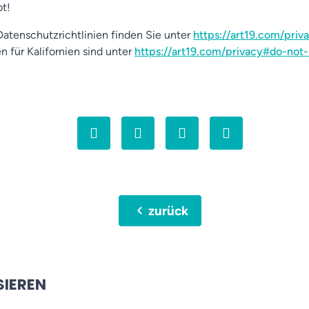
bt!
atenschutzrichtlinien finden Sie unter
https://art19.com/priv
n für Kalifornien sind unter
https://art19.com/privacy#do-not-
chevron_left
zurück
SIEREN