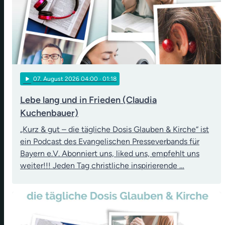
play_arrow
07
. August 2026 04:00
· 01:18
Lebe lang und in Frieden (Claudia
Kuchenbauer)
„Kurz & gut – die tägliche Dosis Glauben & Kirche“ ist
ein Podcast des Evangelischen Presseverbands für
Bayern e.V. Abonniert uns, liked uns, empfehlt uns
weiter!!! Jeden Tag christliche inspirierende …