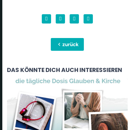
chevron_left
zurück
DAS KÖNNTE DICH AUCH INTERESSIEREN