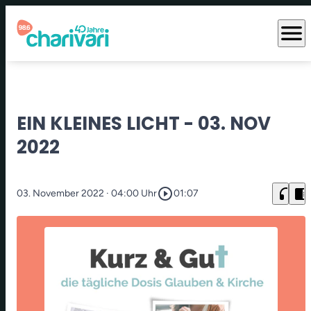
menu
EIN KLEINES LICHT - 03. NOV
2022
play_circle_outline
headphones
chrome_reader_mode
03. November 2022
· 04:00 Uhr
01:07