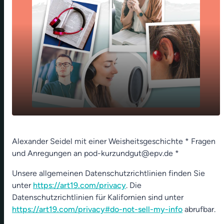
play_arrow
Ein kleines Licht - 03. Nov 2022
Alexander Seidel mit einer Weisheitsgeschichte * Fragen
und Anregungen an pod-kurzundgut@epv.de *
00:00
01:07
Unsere allgemeinen Datenschutzrichtlinien finden Sie
unter
https://art19.com/privacy
. Die
Datenschutzrichtlinien für Kalifornien sind unter
https://art19.com/privacy#do-not-sell-my-info
abrufbar.