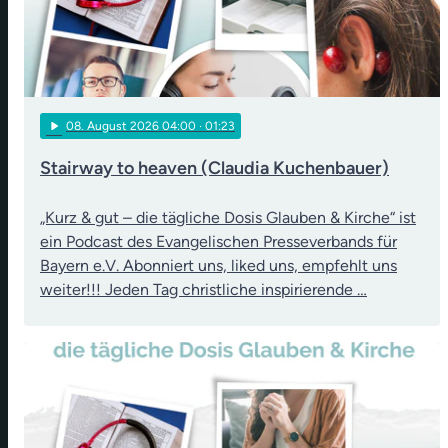
play_arrow
08
. August 2026 04:00
· 01:23
Stairway to heaven (Claudia Kuchenbauer)
„Kurz & gut – die tägliche Dosis Glauben & Kirche“ ist
ein Podcast des Evangelischen Presseverbands für
Bayern e.V. Abonniert uns, liked uns, empfehlt uns
weiter!!! Jeden Tag christliche inspirierende …