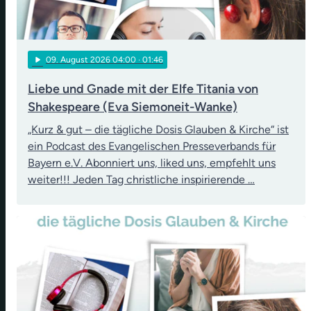
play_arrow
09
. August 2026 04:00
· 01:46
Liebe und Gnade mit der Elfe Titania von
Shakespeare (Eva Siemoneit-Wanke)
„Kurz & gut – die tägliche Dosis Glauben & Kirche“ ist
ein Podcast des Evangelischen Presseverbands für
Bayern e.V. Abonniert uns, liked uns, empfehlt uns
weiter!!! Jeden Tag christliche inspirierende …