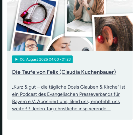
play_arrow
06
. August 2026 04:00
· 01:23
Die Taufe von Felix (Claudia Kuchenbauer)
„Kurz & gut – die tägliche Dosis Glauben & Kirche“ ist
ein Podcast des Evangelischen Presseverbands für
Bayern e.V. Abonniert uns, liked uns, empfehlt uns
weiter!!! Jeden Tag christliche inspirierende …