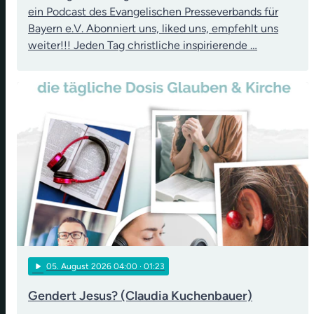
ein Podcast des Evangelischen Presseverbands für
Bayern e.V. Abonniert uns, liked uns, empfehlt uns
weiter!!! Jeden Tag christliche inspirierende …
play_arrow
05
. August 2026 04:00
· 01:23
Gendert Jesus? (Claudia Kuchenbauer)