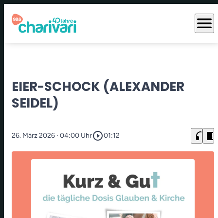
menu
EIER-SCHOCK (ALEXANDER
SEIDEL)
play_circle_outline
headphones
chrome_reader_mode
26. März 2026
· 04:00 Uhr
01:12