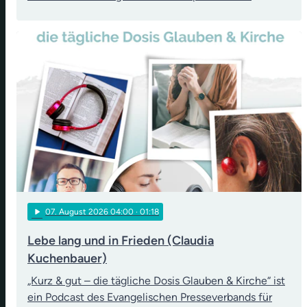
play_arrow
07
. August 2026 04:00
· 01:18
Lebe lang und in Frieden (Claudia
Kuchenbauer)
„Kurz & gut – die tägliche Dosis Glauben & Kirche“ ist
ein Podcast des Evangelischen Presseverbands für