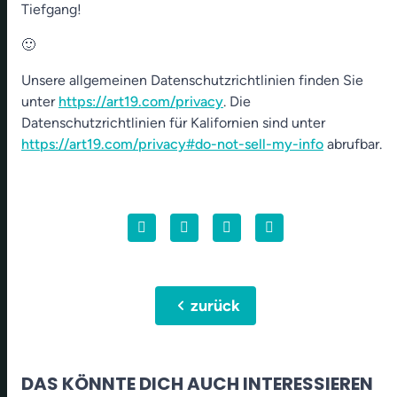
Tiefgang!
🙂
Unsere allgemeinen Datenschutzrichtlinien finden Sie
unter
https://art19.com/privacy
. Die
Datenschutzrichtlinien für Kalifornien sind unter
https://art19.com/privacy#do-not-sell-my-info
abrufbar.
chevron_left
zurück
DAS KÖNNTE DICH AUCH INTERESSIEREN