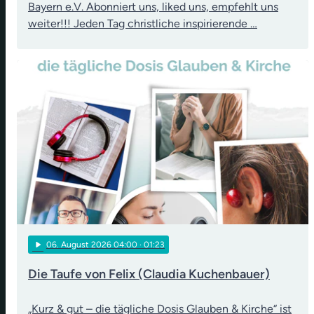
Bayern e.V. Abonniert uns, liked uns, empfehlt uns
weiter!!! Jeden Tag christliche inspirierende …
play_arrow
06
. August 2026 04:00
· 01:23
Die Taufe von Felix (Claudia Kuchenbauer)
„Kurz & gut – die tägliche Dosis Glauben & Kirche“ ist