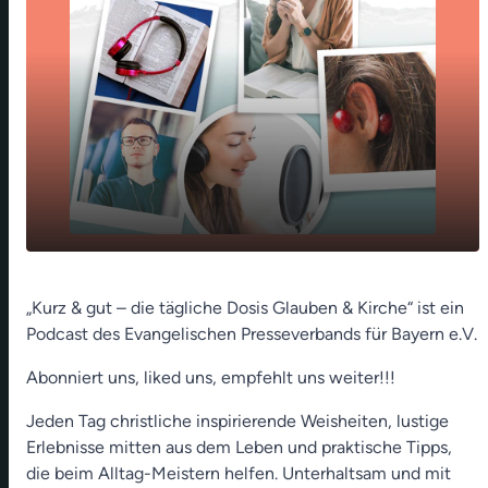
play_arrow
Eier-Schock (Alexander Seidel)
„Kurz & gut – die tägliche Dosis Glauben & Kirche“ ist ein
Podcast des Evangelischen Presseverbands für Bayern e.V.
00:00
01:12
Abonniert uns, liked uns, empfehlt uns weiter!!!
Jeden Tag christliche inspirierende Weisheiten, lustige
Erlebnisse mitten aus dem Leben und praktische Tipps,
die beim Alltag-Meistern helfen. Unterhaltsam und mit