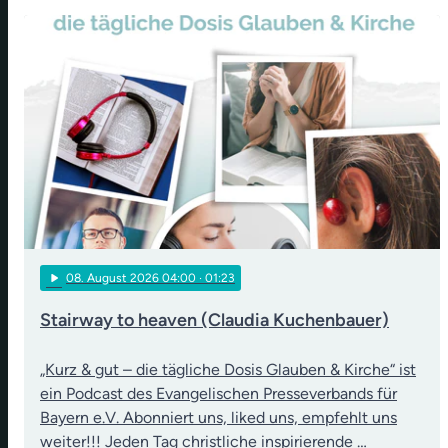
play_arrow
08
. August 2026 04:00
· 01:23
Stairway to heaven (Claudia Kuchenbauer)
„Kurz & gut – die tägliche Dosis Glauben & Kirche“ ist
ein Podcast des Evangelischen Presseverbands für
Bayern e.V. Abonniert uns, liked uns, empfehlt uns
weiter!!! Jeden Tag christliche inspirierende …