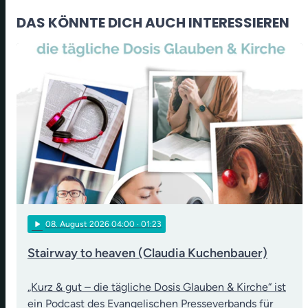
DAS KÖNNTE DICH AUCH INTERESSIEREN
play_arrow
08
. August 2026 04:00
· 01:23
Stairway to heaven (Claudia Kuchenbauer)
„Kurz & gut – die tägliche Dosis Glauben & Kirche“ ist
ein Podcast des Evangelischen Presseverbands für