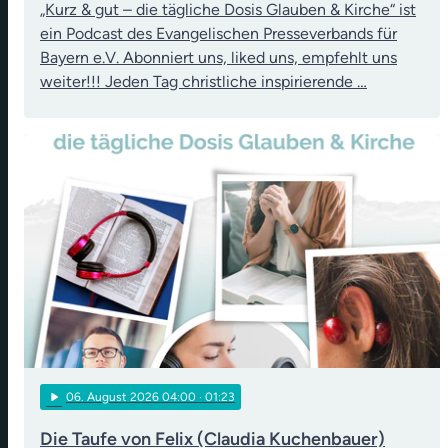
„Kurz & gut – die tägliche Dosis Glauben & Kirche“ ist
ein Podcast des Evangelischen Presseverbands für
Bayern e.V. Abonniert uns, liked uns, empfehlt uns
weiter!!! Jeden Tag christliche inspirierende …
play_arrow
06
. August 2026 04:00
· 01:23
Die Taufe von Felix (Claudia Kuchenbauer)