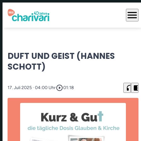
menu
DUFT UND GEIST (HANNES
SCHOTT)
play_circle_outline
headphones
chrome_reader_mode
17. Juli 2025
· 04:00 Uhr
01:18