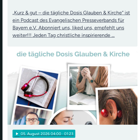
„Kurz & gut – die tägliche Dosis Glauben & Kirche“ ist
ein Podcast des Evangelischen Presseverbands für
Bayern e.V. Abonniert uns, liked uns, empfehlt uns
weiter!!! Jeden Tag christliche inspirierende …
play_arrow
05
. August 2026 04:00
· 01:23