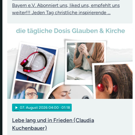
Bayern e.V. Abonniert uns, liked uns, empfehlt uns
weiter!!! Jeden Tag christliche inspirierende …
play_arrow
07
. August 2026 04:00
· 01:18
Lebe lang und in Frieden (Claudia
Kuchenbauer)