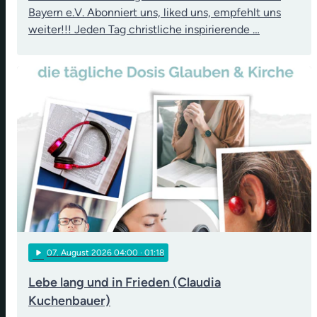
Bayern e.V. Abonniert uns, liked uns, empfehlt uns
weiter!!! Jeden Tag christliche inspirierende …
play_arrow
07
. August 2026 04:00
· 01:18
Lebe lang und in Frieden (Claudia
Kuchenbauer)