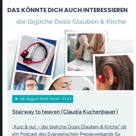
DAS KÖNNTE DICH AUCH INTERESSIEREN
play_arrow
08
. August 2026 04:00
· 01:23
Stairway to heaven (Claudia Kuchenbauer)
„Kurz & gut – die tägliche Dosis Glauben & Kirche“ ist
ein Podcast des Evangelischen Presseverbands für