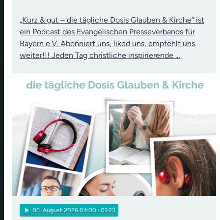
„Kurz & gut – die tägliche Dosis Glauben & Kirche“ ist
ein Podcast des Evangelischen Presseverbands für
Bayern e.V. Abonniert uns, liked uns, empfehlt uns
weiter!!! Jeden Tag christliche inspirierende …
play_arrow
05
. August 2026 04:00
· 01:23