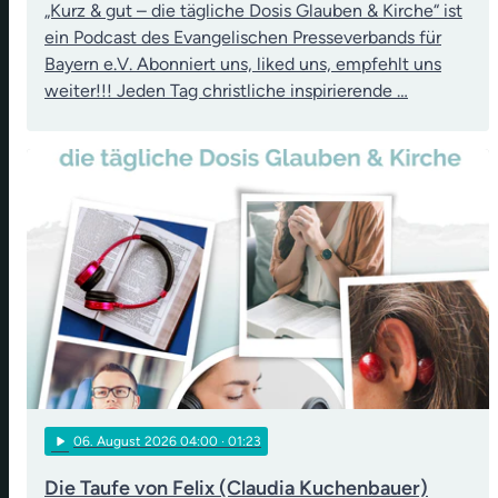
„Kurz & gut – die tägliche Dosis Glauben & Kirche“ ist
ein Podcast des Evangelischen Presseverbands für
Bayern e.V. Abonniert uns, liked uns, empfehlt uns
weiter!!! Jeden Tag christliche inspirierende …
play_arrow
06
. August 2026 04:00
· 01:23
Die Taufe von Felix (Claudia Kuchenbauer)