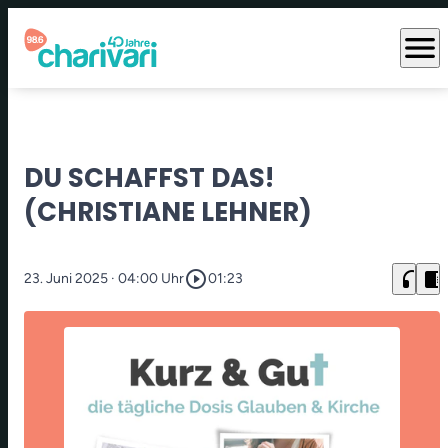
menu
DU SCHAFFST DAS!
(CHRISTIANE LEHNER)
play_circle_outline
headphones
chrome_reader_mode
23. Juni 2025
· 04:00 Uhr
01:23