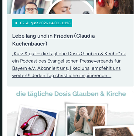
play_arrow
07
. August 2026 04:00
· 01:18
Lebe lang und in Frieden (Claudia
Kuchenbauer)
„Kurz & gut – die tägliche Dosis Glauben & Kirche“ ist
ein Podcast des Evangelischen Presseverbands für
Bayern e.V. Abonniert uns, liked uns, empfehlt uns
weiter!!! Jeden Tag christliche inspirierende …