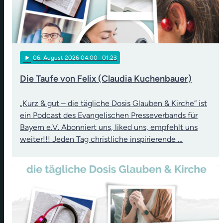
play_arrow
06
. August 2026 04:00
· 01:23
Die Taufe von Felix (Claudia Kuchenbauer)
„Kurz & gut – die tägliche Dosis Glauben & Kirche“ ist
ein Podcast des Evangelischen Presseverbands für
Bayern e.V. Abonniert uns, liked uns, empfehlt uns
weiter!!! Jeden Tag christliche inspirierende …