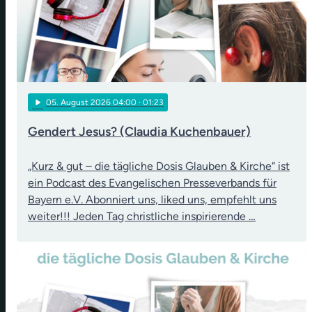
play_arrow
05
. August 2026 04:00
· 01:23
Gendert Jesus? (Claudia Kuchenbauer)
„Kurz & gut – die tägliche Dosis Glauben & Kirche“ ist
ein Podcast des Evangelischen Presseverbands für
Bayern e.V. Abonniert uns, liked uns, empfehlt uns
weiter!!! Jeden Tag christliche inspirierende …