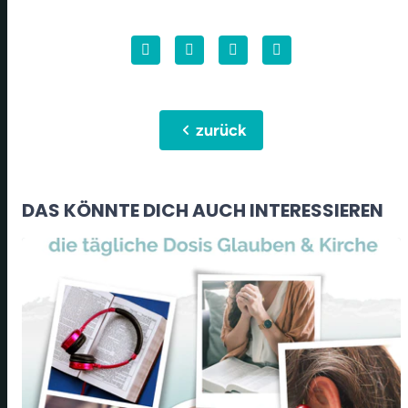
chevron_left
zurück
DAS KÖNNTE DICH AUCH INTERESSIEREN