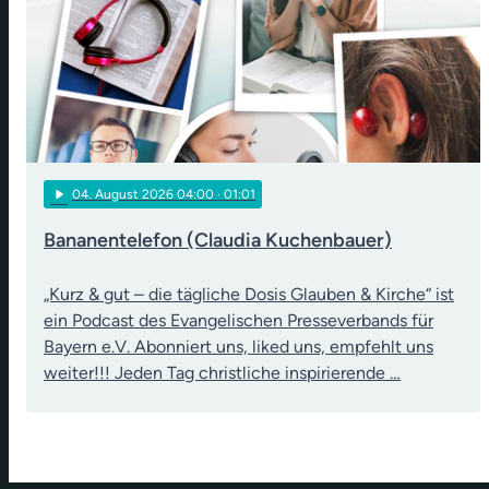
play_arrow
04
. August 2026 04:00
· 01:01
Bananentelefon (Claudia Kuchenbauer)
„Kurz & gut – die tägliche Dosis Glauben & Kirche“ ist
ein Podcast des Evangelischen Presseverbands für
Bayern e.V. Abonniert uns, liked uns, empfehlt uns
weiter!!! Jeden Tag christliche inspirierende …