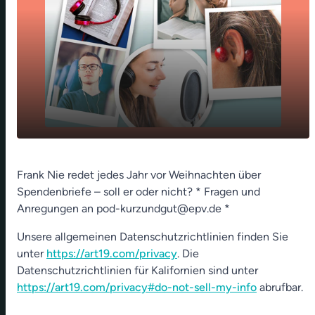
play_arrow
Du bist Kroesus - 17. Dez 2022
Frank Nie redet jedes Jahr vor Weihnachten über
Spendenbriefe – soll er oder nicht? * Fragen und
00:00
01:07
Anregungen an pod-kurzundgut@epv.de *
Unsere allgemeinen Datenschutzrichtlinien finden Sie
unter
https://art19.com/privacy
. Die
Datenschutzrichtlinien für Kalifornien sind unter
https://art19.com/privacy#do-not-sell-my-info
abrufbar.