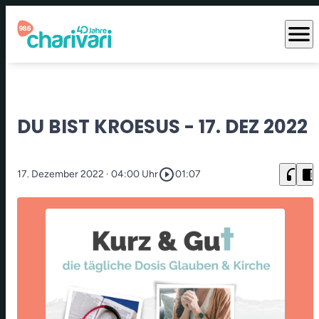
menu
DU BIST KROESUS - 17. DEZ 2022
play_circle_outline
headphones
chrome_reader_mode
17. Dezember 2022
· 04:00 Uhr
01:07