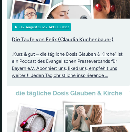
play_arrow
06
. August 2026 04:00
· 01:23
Die Taufe von Felix (Claudia Kuchenbauer)
„Kurz & gut – die tägliche Dosis Glauben & Kirche“ ist
ein Podcast des Evangelischen Presseverbands für
Bayern e.V. Abonniert uns, liked uns, empfehlt uns
weiter!!! Jeden Tag christliche inspirierende …