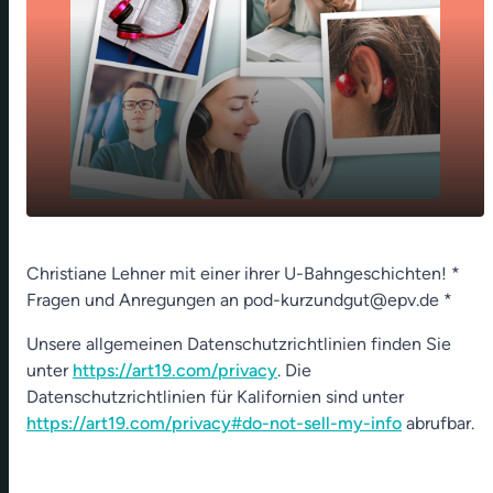
play_arrow
Dreck weg - 24. Nov 2022
Christiane Lehner mit einer ihrer U-Bahngeschichten! *
Fragen und Anregungen an pod-kurzundgut@epv.de *
00:00
01:23
Unsere allgemeinen Datenschutzrichtlinien finden Sie
unter
https://art19.com/privacy
. Die
Datenschutzrichtlinien für Kalifornien sind unter
https://art19.com/privacy#do-not-sell-my-info
abrufbar.