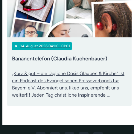
play_arrow
04
. August 2026 04:00
· 01:01
Bananentelefon (Claudia Kuchenbauer)
„Kurz & gut – die tägliche Dosis Glauben & Kirche“ ist
ein Podcast des Evangelischen Presseverbands für
Bayern e.V. Abonniert uns, liked uns, empfehlt uns
weiter!!! Jeden Tag christliche inspirierende …