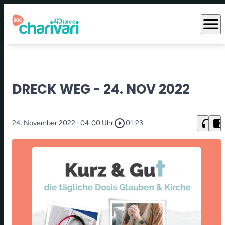
menu
DRECK WEG - 24. NOV 2022
play_circle_outline
headphones
chrome_reader_mode
24. November 2022
· 04:00 Uhr
01:23