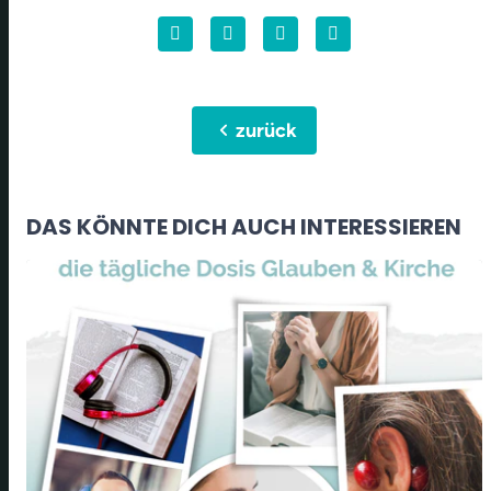
chevron_left
zurück
DAS KÖNNTE DICH AUCH INTERESSIEREN