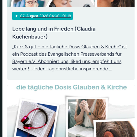
play_arrow
07
. August 2026 04:00
· 01:18
Lebe lang und in Frieden (Claudia
Kuchenbauer)
„Kurz & gut – die tägliche Dosis Glauben & Kirche“ ist
ein Podcast des Evangelischen Presseverbands für
Bayern e.V. Abonniert uns, liked uns, empfehlt uns
weiter!!! Jeden Tag christliche inspirierende …