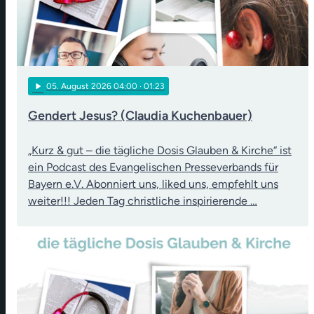
play_arrow
05
. August 2026 04:00
· 01:23
Gendert Jesus? (Claudia Kuchenbauer)
„Kurz & gut – die tägliche Dosis Glauben & Kirche“ ist
ein Podcast des Evangelischen Presseverbands für
Bayern e.V. Abonniert uns, liked uns, empfehlt uns
weiter!!! Jeden Tag christliche inspirierende …