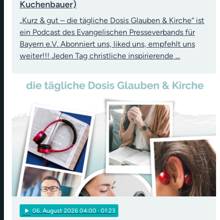
Kuchenbauer)
„Kurz & gut – die tägliche Dosis Glauben & Kirche“ ist
ein Podcast des Evangelischen Presseverbands für
Bayern e.V. Abonniert uns, liked uns, empfehlt uns
weiter!!! Jeden Tag christliche inspirierende …
play_arrow
06
. August 2026 04:00
· 01:23