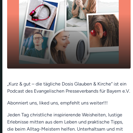
Die Sonne scheint über allen (Alexander
play_arrow
„Kurz & gut – die tägliche Dosis Glauben & Kirche“ ist ein
Seidel)
Podcast des Evangelischen Presseverbands für Bayern e.V.
00:00
01:04
Abonniert uns, liked uns, empfehlt uns weiter!!!
Jeden Tag christliche inspirierende Weisheiten, lustige
Erlebnisse mitten aus dem Leben und praktische Tipps,
die beim Alltag-Meistern helfen. Unterhaltsam und mit