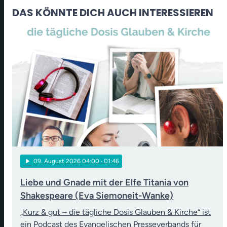
DAS KÖNNTE DICH AUCH INTERESSIEREN
play_arrow
09
. August 2026 04:00
· 01:46
Liebe und Gnade mit der Elfe Titania von
Shakespeare (Eva Siemoneit-Wanke)
„Kurz & gut – die tägliche Dosis Glauben & Kirche“ ist
ein Podcast des Evangelischen Presseverbands für