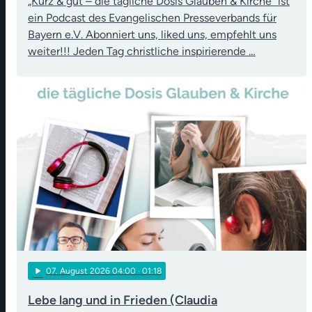
„Kurz & gut – die tägliche Dosis Glauben & Kirche“ ist
ein Podcast des Evangelischen Presseverbands für
Bayern e.V. Abonniert uns, liked uns, empfehlt uns
weiter!!! Jeden Tag christliche inspirierende …
play_arrow
07
. August 2026 04:00
· 01:18
Lebe lang und in Frieden (Claudia