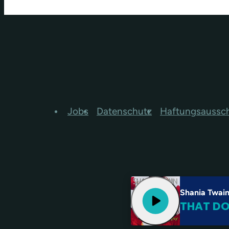
Jobs
Datenschutz
Haftungsaussc
Shania Twai
play_arrow
THAT DO