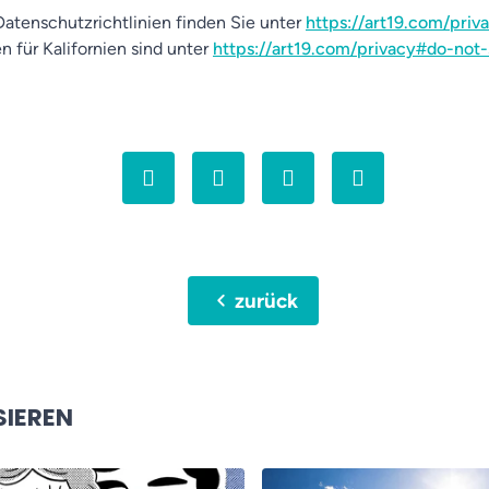
atenschutzrichtlinien finden Sie unter
https://art19.com/priv
n für Kalifornien sind unter
https://art19.com/privacy#do-not-
chevron_left
zurück
SIEREN