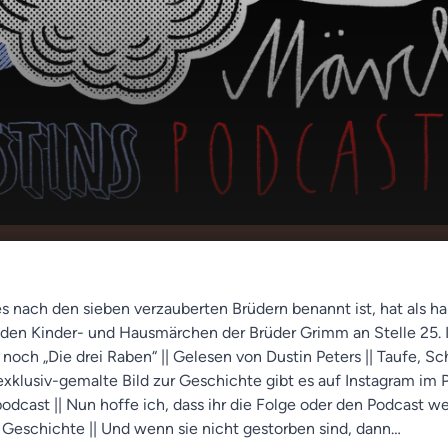
Raben
00:00
06:05
 nach den sieben verzauberten Brüdern benannt ist, hat als h
 den Kinder- und Hausmärchen der Brüder Grimm an Stelle 25. I
l noch „Die drei Raben“ || Gelesen von Dustin Peters || Taufe, S
exklusiv-gemalte Bild zur Geschichte gibt es auf Instagram im P
dcast || Nun hoffe ich, dass ihr die Folge oder den Podcast w
 Geschichte || Und wenn sie nicht gestorben sind, dann…