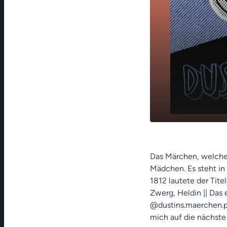
play_arrow
Die sieben 
Das Märchen, welches
Mädchen. Es steht in
1812 lautete der Tite
Zwerg, Heldin || Das 
@dustins.maerchen.po
mich auf die nächste