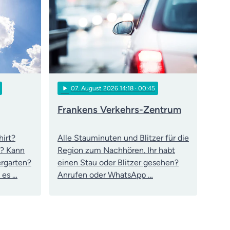
play_arrow
07
. August 2026 14:18
· 00:45
Frankens Verkehrs-Zentrum
hirt?
Alle Stauminuten und Blitzer für die
n? Kann
Region zum Nachhören. Ihr habt
ergarten?
einen Stau oder Blitzer gesehen?
 es …
Anrufen oder WhatsApp …