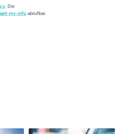
acy
. Die
sell-my-info
abrufbar.