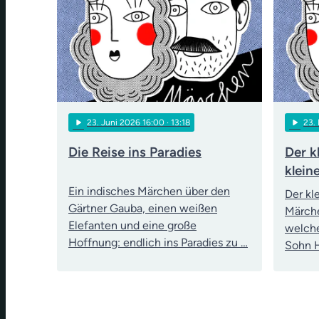
play_arrow
play_arrow
23
. Juni 2026 16:00
· 13:18
23
.
Die Reise ins Paradies
Der k
klein
Ein indisches Märchen über den
Der kl
Gärtner Gauba, einen weißen
Märche
Elefanten und eine große
welche
Hoffnung: endlich ins Paradies zu …
Sohn H