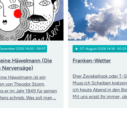
play_arrow
 Dezember 2025 14:00
· 09:57
07
. August 2026 14:18
· 00:22
leine Häwelmann (Die
Franken-Wetter
e Nervensäge)
Eher Zwiebellook oder T-S
eine Häwelmann ist ein
Muss ich Scheiben kratze
n von Theodor Storm,
ich heute Abend in den Bi
s er im Jahr 1849 für seinen
Mit uns wisst Ihr immer, ob
ans schrieb. Was soll man …