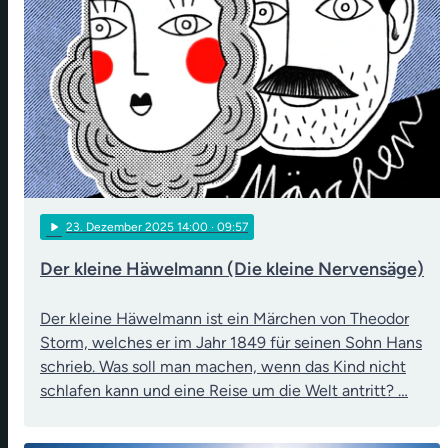
play_arrow
23
. Dezember 2025 14:00
· 09:57
Der kleine Häwelmann (Die kleine Nervensäge)
Der kleine Häwelmann ist ein Märchen von Theodor
Storm, welches er im Jahr 1849 für seinen Sohn Hans
schrieb. Was soll man machen, wenn das Kind nicht
schlafen kann und eine Reise um die Welt antritt? …