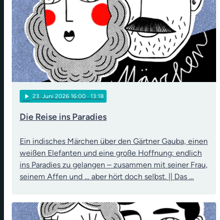
play_arrow
23
. Juni 2026 16:00
· 13:18
Die Reise ins Paradies
Ein indisches Märchen über den Gärtner Gauba, einen
weißen Elefanten und eine große Hoffnung: endlich
ins Paradies zu gelangen – zusammen mit seiner Frau,
seinem Affen und … aber hört doch selbst. || Das …