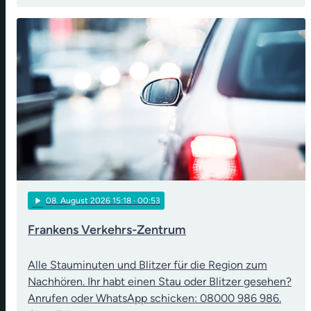
play_arrow
08
. August 2026 15:18
· 00:53
Frankens Verkehrs-Zentrum
Alle Stauminuten und Blitzer für die Region zum
Nachhören. Ihr habt einen Stau oder Blitzer gesehen?
Anrufen oder WhatsApp schicken: 08000 986 986.