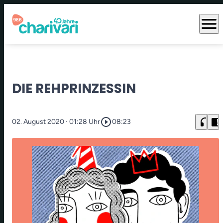
menu
DIE REHPRINZESSIN
play_circle_outline
headphones
chrome_reader_mode
02. August 2020
· 01:28 Uhr
08:23