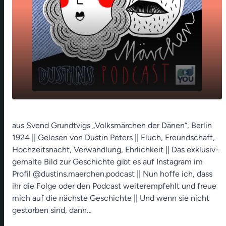
play_arrow
Die Rehprinzessin
aus Svend Grundtvigs „Volksmärchen der Dänen“, Berlin
1924 || Gelesen von Dustin Peters || Fluch, Freundschaft,
00:00
08:23
Hochzeitsnacht, Verwandlung, Ehrlichkeit || Das exklusiv-
gemalte Bild zur Geschichte gibt es auf Instagram im
Profil @dustins.maerchen.podcast || Nun hoffe ich, dass
ihr die Folge oder den Podcast weiterempfehlt und freue
mich auf die nächste Geschichte || Und wenn sie nicht
gestorben sind, dann…