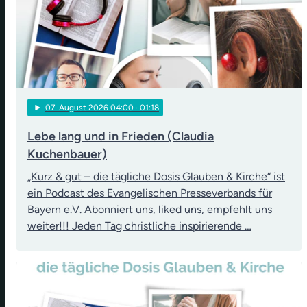
play_arrow
07
. August 2026 04:00
· 01:18
Lebe lang und in Frieden (Claudia
Kuchenbauer)
„Kurz & gut – die tägliche Dosis Glauben & Kirche“ ist
ein Podcast des Evangelischen Presseverbands für
Bayern e.V. Abonniert uns, liked uns, empfehlt uns
weiter!!! Jeden Tag christliche inspirierende …