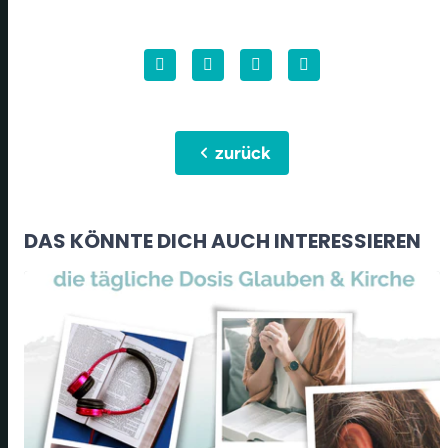
chevron_left
zurück
DAS KÖNNTE DICH AUCH INTERESSIEREN