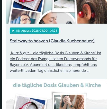
play_arrow
08
. August 2026 04:00
· 01:23
Stairway to heaven (Claudia Kuchenbauer)
„Kurz & gut – die tägliche Dosis Glauben & Kirche“ ist
ein Podcast des Evangelischen Presseverbands für
Bayern e.V. Abonniert uns, liked uns, empfehlt uns
weiter!!! Jeden Tag christliche inspirierende …