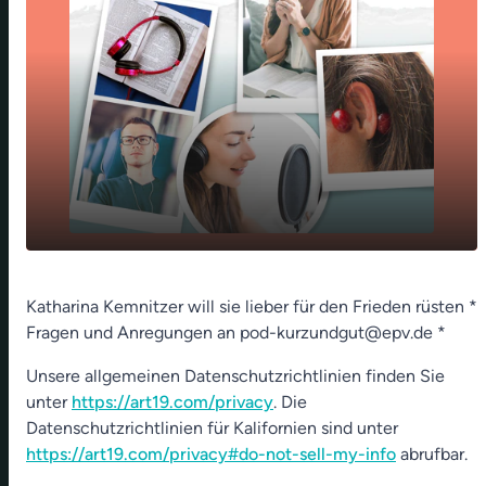
play_arrow
Die Kinder auf den Krieg vorbereiten
Katharina Kemnitzer will sie lieber für den Frieden rüsten *
Fragen und Anregungen an pod-kurzundgut@epv.de *
00:00
01:18
Unsere allgemeinen Datenschutzrichtlinien finden Sie
unter
https://art19.com/privacy
. Die
Datenschutzrichtlinien für Kalifornien sind unter
https://art19.com/privacy#do-not-sell-my-info
abrufbar.