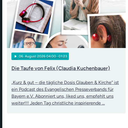
play_arrow
06
. August 2026 04:00
· 01:23
Die Taufe von Felix (Claudia Kuchenbauer)
„Kurz & gut – die tägliche Dosis Glauben & Kirche“ ist
ein Podcast des Evangelischen Presseverbands für
Bayern e.V. Abonniert uns, liked uns, empfehlt uns
weiter!!! Jeden Tag christliche inspirierende …