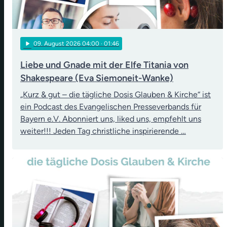
play_arrow
09
. August 2026 04:00
· 01:46
Liebe und Gnade mit der Elfe Titania von
Shakespeare (Eva Siemoneit-Wanke)
„Kurz & gut – die tägliche Dosis Glauben & Kirche“ ist
ein Podcast des Evangelischen Presseverbands für
Bayern e.V. Abonniert uns, liked uns, empfehlt uns
weiter!!! Jeden Tag christliche inspirierende …