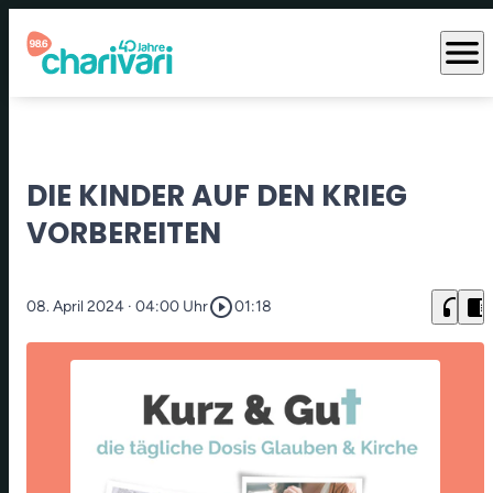
menu
DIE KINDER AUF DEN KRIEG
VORBEREITEN
play_circle_outline
headphones
chrome_reader_mode
08. April 2024
· 04:00 Uhr
01:18