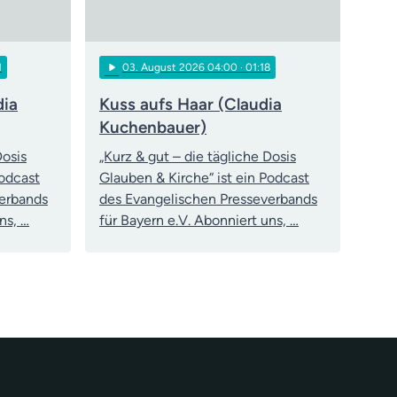
play_arrow
1
03
. August 2026 04:00
· 01:18
dia
Kuss aufs Haar (Claudia
Kuchenbauer)
Dosis
„Kurz & gut – die tägliche Dosis
Podcast
Glauben & Kirche“ ist ein Podcast
verbands
des Evangelischen Presseverbands
ns, …
für Bayern e.V. Abonniert uns, …