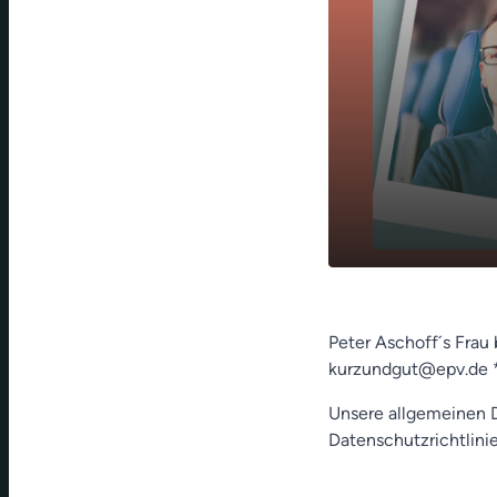
play_arrow
Die Gewitter
Peter Aschoff´s Frau
kurzundgut@epv.de 
Unsere allgemeinen D
Datenschutzrichtlinie