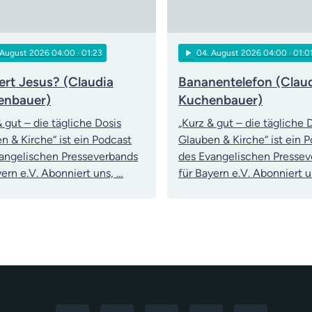
play_arrow
 August 2026 04:00
· 01:23
04
. August 2026 04:00
· 01:0
rt Jesus? (Claudia
Bananentelefon (Clau
enbauer)
Kuchenbauer)
& gut – die tägliche Dosis
„Kurz & gut – die tägliche 
n & Kirche“ ist ein Podcast
Glauben & Kirche“ ist ein 
angelischen Presseverbands
des Evangelischen Presse
yern e.V. Abonniert uns, …
für Bayern e.V. Abonniert u