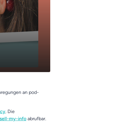
Anregungen an pod-
acy
. Die
sell-my-info
abrufbar.