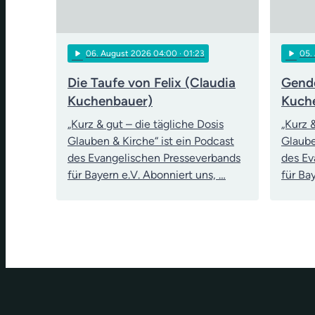
play_arrow
play_arrow
06
. August 2026 04:00
· 01:23
05
.
Die Taufe von Felix (Claudia
Gende
Kuchenbauer)
Kuch
„Kurz & gut – die tägliche Dosis
„Kurz 
Glauben & Kirche“ ist ein Podcast
Glaube
des Evangelischen Presseverbands
des Ev
für Bayern e.V. Abonniert uns, …
für Ba