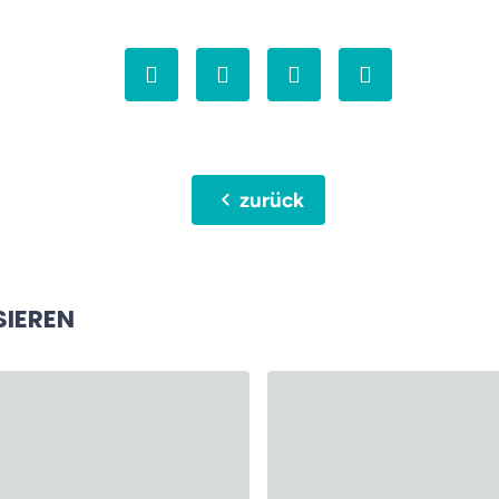
chevron_left
zurück
SIEREN