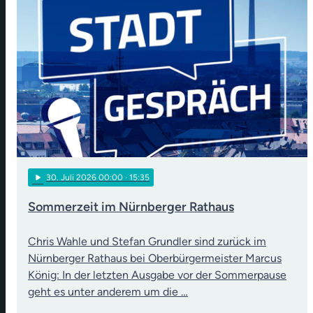
play_arrow
30
. Juli 2026 00:00
· 15:35
Sommerzeit im Nürnberger Rathaus
Chris Wahle und Stefan Grundler sind zurück im
Nürnberger Rathaus bei Oberbürgermeister Marcus
König: In der letzten Ausgabe vor der Sommerpause
geht es unter anderem um die …