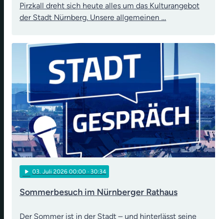
Pirzkall dreht sich heute alles um das Kulturangebot
der Stadt Nürnberg. Unsere allgemeinen …
play_arrow
03
. Juli 2026 00:00
· 30:34
Sommerbesuch im Nürnberger Rathaus
Der Sommer ist in der Stadt – und hinterlässt seine