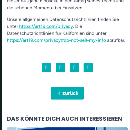
dieser Ausgabe Einblicke in den Alltag seines Teams und
die schönen Momente bei Einsätzen.
Unsere allgemeinen Datenschutzrichtlinien finden Sie
unter
https://art19.com/privacy
. Die
Datenschutzrichtlinien für Kalifornien sind unter
https://art19.com/privacy#do-not-sell-my-info
abrufbar.
chevron_left
zurück
DAS KÖNNTE DICH AUCH INTERESSIEREN