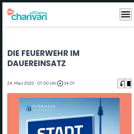
menu
DIE FEUERWEHR IM
DAUEREINSATZ
play_circle_outline
headphones
chrome_reader_mode
24. März 2022
· 07:00 Uhr
34:01