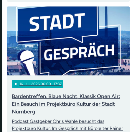
play_arrow
16
. Juli 2026 00:00
· 17:37
Bardentreffen, Blaue Nacht, Klassik Open Air:
Ein Besuch im Projektbüro Kultur der Stadt
Nürnberg
Podcast Gastgeber Chris Wahle besucht das
Projektbüro Kultur. Im Gespräch mit Büroleiter Rainer