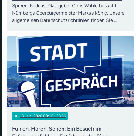
Spuren. Podcast Gastgeber Chris Wahle besucht
Nürnbergs Oberbürgermeister Markus König. Unsere
allgemeinen Datenschutzrichtlinien finden Sie …
play_arrow
18
. Juni 2026 00:00
· 38:56
Fühlen, Hören, Sehen: Ein Besuch im