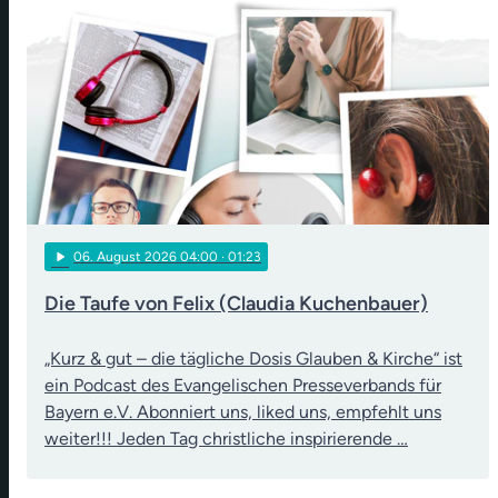
play_arrow
06
. August 2026 04:00
· 01:23
Die Taufe von Felix (Claudia Kuchenbauer)
„Kurz & gut – die tägliche Dosis Glauben & Kirche“ ist
ein Podcast des Evangelischen Presseverbands für
Bayern e.V. Abonniert uns, liked uns, empfehlt uns
weiter!!! Jeden Tag christliche inspirierende …