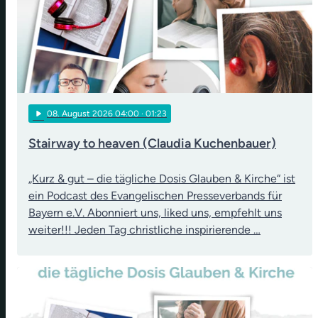
play_arrow
08
. August 2026 04:00
· 01:23
Stairway to heaven (Claudia Kuchenbauer)
„Kurz & gut – die tägliche Dosis Glauben & Kirche“ ist
ein Podcast des Evangelischen Presseverbands für
Bayern e.V. Abonniert uns, liked uns, empfehlt uns
weiter!!! Jeden Tag christliche inspirierende …