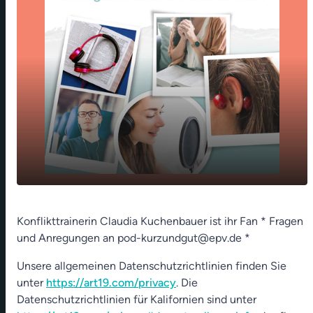
Die Clownin Az-Oolay zwischen den Fronten
play_arrow
Konflikttrainerin Claudia Kuchenbauer ist ihr Fan * Fragen
in Jerusalem
und Anregungen an pod-kurzundgut@epv.de *
00:00
01:23
Unsere allgemeinen Datenschutzrichtlinien finden Sie
unter
https://art19.com/privacy
. Die
Datenschutzrichtlinien für Kalifornien sind unter