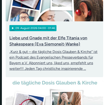
play_arrow
09
. August 2026 04:00
· 01:46
Liebe und Gnade mit der Elfe Titania von
Shakespeare (Eva Siemoneit-Wanke)
„Kurz & gut – die tägliche Dosis Glauben & Kirche“ ist
ein Podcast des Evangelischen Presseverbands für
Bayern e.V. Abonniert uns, liked uns, empfehlt uns
weiter!!! Jeden Tag christliche inspirierende …