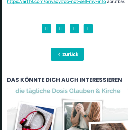
https://art19.com/privacy#do-not-sell-my-info
abrufbar.
chevron_left
zurück
DAS KÖNNTE DICH AUCH INTERESSIEREN