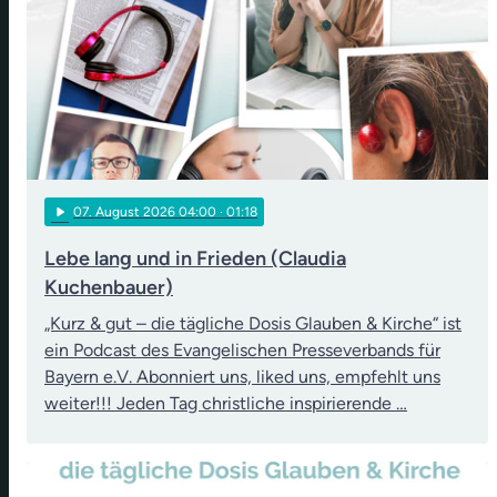
play_arrow
07
. August 2026 04:00
· 01:18
Lebe lang und in Frieden (Claudia
Kuchenbauer)
„Kurz & gut – die tägliche Dosis Glauben & Kirche“ ist
ein Podcast des Evangelischen Presseverbands für
Bayern e.V. Abonniert uns, liked uns, empfehlt uns
weiter!!! Jeden Tag christliche inspirierende …