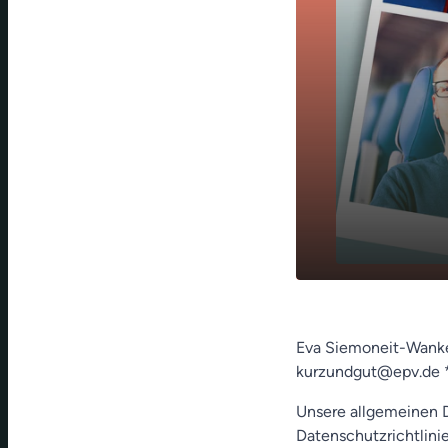
Die 100jähr
play_arrow
- 05. März
Eva Siemoneit-Wanke 
kurzundgut@epv.de 
Unsere allgemeinen D
Datenschutzrichtlinie