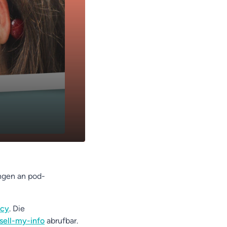
ngen an pod-
acy
. Die
sell-my-info
abrufbar.