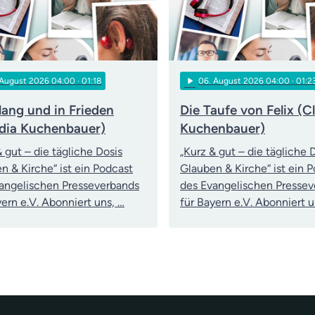
play_arrow
 August 2026 04:00
· 01:18
06
. August 2026 04:00
· 01:2
lang und in Frieden
Die Taufe von Felix (C
dia Kuchenbauer)
Kuchenbauer)
& gut – die tägliche Dosis
„Kurz & gut – die tägliche 
n & Kirche“ ist ein Podcast
Glauben & Kirche“ ist ein 
angelischen Presseverbands
des Evangelischen Presse
yern e.V. Abonniert uns, …
für Bayern e.V. Abonniert u