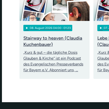
play_arrow
play_arrow
08
. August 2026 04:00
· 01:23
07
.
Stairway to heaven (Claudia
Lebe 
Kuchenbauer)
(Clau
„Kurz & gut – die tägliche Dosis
„Kurz 
Glauben & Kirche“ ist ein Podcast
Glaube
des Evangelischen Presseverbands
des Ev
für Bayern e.V. Abonniert uns, …
für Ba