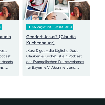
play_arrow
3
05
. August 2026 04:00
· 01:23
laudia
Gendert Jesus? (Claudia
Kuchenbauer)
Dosis
„Kurz & gut – die tägliche Dosis
Podcast
Glauben & Kirche“ ist ein Podcast
verbands
des Evangelischen Presseverbands
ns, …
für Bayern e.V. Abonniert uns, …