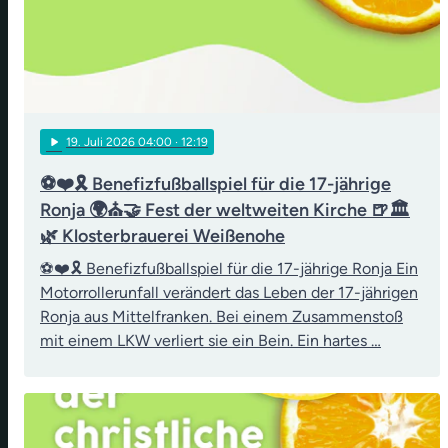
play_arrow
19
. Juli 2026 04:00
· 12:19
⚽❤️🎗️ Benefizfußballspiel für die 17-jährige
Ronja 🌍⛪🤝 Fest der weltweiten Kirche 🍺🏛️
🌿 Klosterbrauerei Weißenohe
⚽❤️🎗️ Benefizfußballspiel für die 17-jährige Ronja Ein
Motorrollerunfall verändert das Leben der 17-jährigen
Ronja aus Mittelfranken. Bei einem Zusammenstoß
mit einem LKW verliert sie ein Bein. Ein hartes …