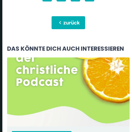
chevron_left
zurück
DAS KÖNNTE DICH AUCH INTERESSIEREN