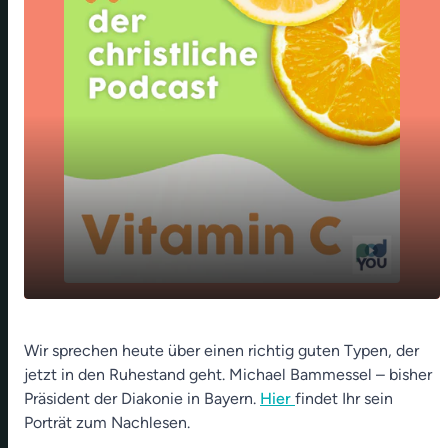
Diakonie-Präsident Bammessel geht - Das
play_arrow
Wir sprechen heute über einen richtig guten Typen, der
macht ein gutes Leben aus - Kunst auf dem
jetzt in den Ruhestand geht. Michael Bammessel – bisher
Friedhof
Präsident der Diakonie in Bayern.
Hier
findet Ihr sein
00:00
13:41
Porträt zum Nachlesen.