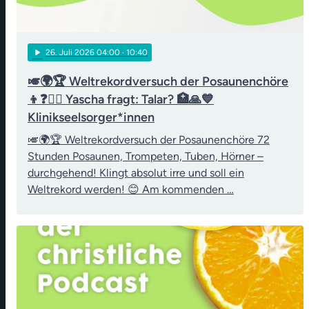
play_arrow
26
. Juli 2026 04:00
· 10:40
🎺🌍🏆 Weltrekordversuch der Posaunenchöre
👦❓👨‍⚖️ Yascha fragt: Talar? 🏥🙏💙
Klinikseelsorger*innen
🎺🌍🏆 Weltrekordversuch der Posaunenchöre 72
Stunden Posaunen, Trompeten, Tuben, Hörner –
durchgehend! Klingt absolut irre und soll ein
Weltrekord werden! 😊 Am kommenden …