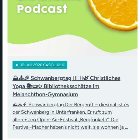
play_arrow
12
. Juli 2026 04:00
· 12:10
⛰️⛪🎉 Schwanbergtag 🧘‍♀️✝️🌿 Christliches
Yoga 📚📜✨ Bibliotheksschätze im
Melanchthon-Gymnasium
⛰️⛪🎉 Schwanbergtag Der Berg ruft – diesmal ist es
der Schwanberg in Unterfranken. Er ruft zum
allerersten Open-Air-Festival „Bergfunkeln“. Die
Festival-Macher haben’s nicht weit, sie wohnen ja …