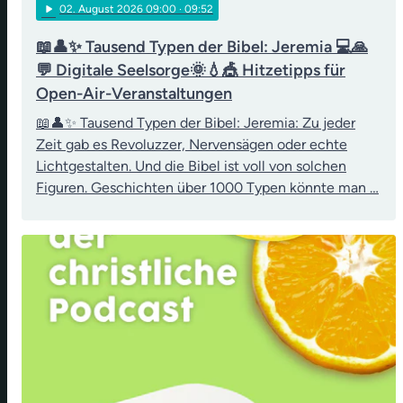
play_arrow
02
. August 2026 09:00
· 09:52
📖👤✨ Tausend Typen der Bibel: Jeremia 💻🙏
💬 Digitale Seelsorge🌞💧🎪 Hitzetipps für
Open-Air-Veranstaltungen
📖👤✨ Tausend Typen der Bibel: Jeremia: Zu jeder
Zeit gab es Revoluzzer, Nervensägen oder echte
Lichtgestalten. Und die Bibel ist voll von solchen
Figuren. Geschichten über 1000 Typen könnte man …