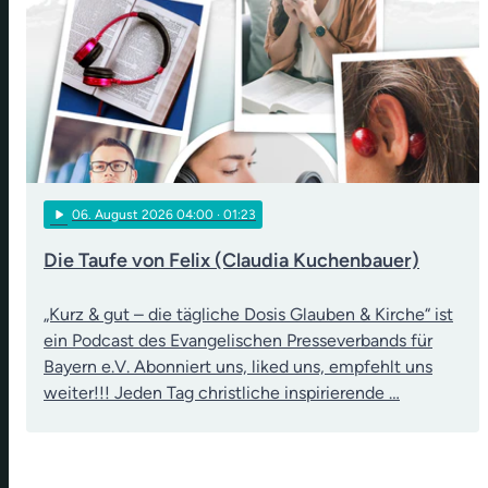
play_arrow
06
. August 2026 04:00
· 01:23
Die Taufe von Felix (Claudia Kuchenbauer)
„Kurz & gut – die tägliche Dosis Glauben & Kirche“ ist
ein Podcast des Evangelischen Presseverbands für
Bayern e.V. Abonniert uns, liked uns, empfehlt uns
weiter!!! Jeden Tag christliche inspirierende …