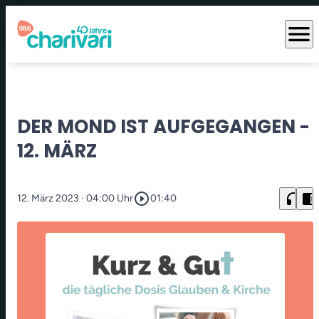
menu
DER MOND IST AUFGEGANGEN -
12. MÄRZ
play_circle_outline
headphones
chrome_reader_mode
12. März 2023
· 04:00 Uhr
01:40