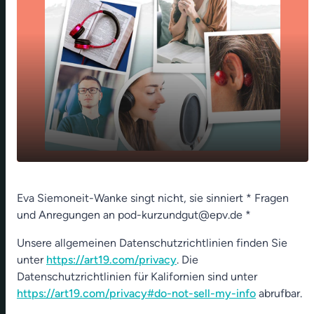
play_arrow
Der Mond ist aufgegangen - 12. März
Eva Siemoneit-Wanke singt nicht, sie sinniert * Fragen
und Anregungen an pod-kurzundgut@epv.de *
00:00
01:40
Unsere allgemeinen Datenschutzrichtlinien finden Sie
unter
https://art19.com/privacy
. Die
Datenschutzrichtlinien für Kalifornien sind unter
https://art19.com/privacy#do-not-sell-my-info
abrufbar.