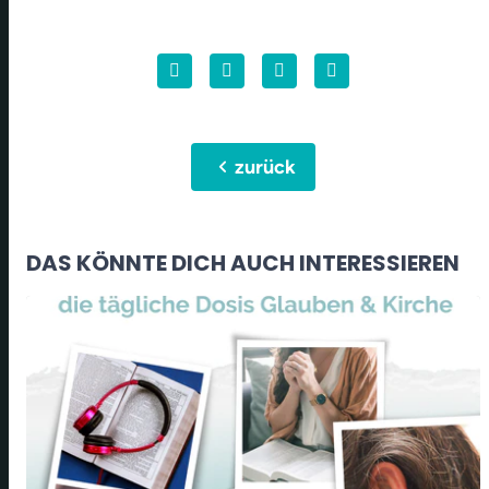
chevron_left
zurück
DAS KÖNNTE DICH AUCH INTERESSIEREN