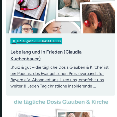
play_arrow
07
. August 2026 04:00
· 01:18
Lebe lang und in Frieden (Claudia
Kuchenbauer)
„Kurz & gut – die tägliche Dosis Glauben & Kirche“ ist
ein Podcast des Evangelischen Presseverbands für
Bayern e.V. Abonniert uns, liked uns, empfehlt uns
weiter!!! Jeden Tag christliche inspirierende …