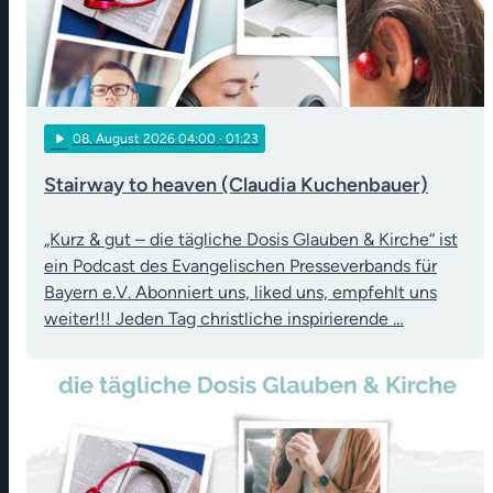
play_arrow
08
. August 2026 04:00
· 01:23
Stairway to heaven (Claudia Kuchenbauer)
„Kurz & gut – die tägliche Dosis Glauben & Kirche“ ist
ein Podcast des Evangelischen Presseverbands für
Bayern e.V. Abonniert uns, liked uns, empfehlt uns
weiter!!! Jeden Tag christliche inspirierende …