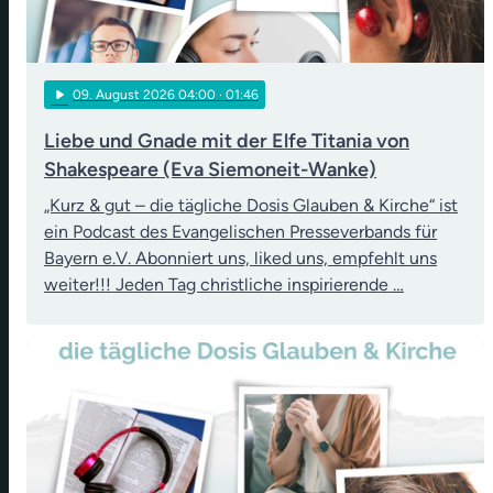
play_arrow
09
. August 2026 04:00
· 01:46
Liebe und Gnade mit der Elfe Titania von
Shakespeare (Eva Siemoneit-Wanke)
„Kurz & gut – die tägliche Dosis Glauben & Kirche“ ist
ein Podcast des Evangelischen Presseverbands für
Bayern e.V. Abonniert uns, liked uns, empfehlt uns
weiter!!! Jeden Tag christliche inspirierende …