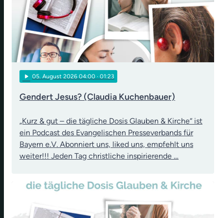
play_arrow
05
. August 2026 04:00
· 01:23
Gendert Jesus? (Claudia Kuchenbauer)
„Kurz & gut – die tägliche Dosis Glauben & Kirche“ ist
ein Podcast des Evangelischen Presseverbands für
Bayern e.V. Abonniert uns, liked uns, empfehlt uns
weiter!!! Jeden Tag christliche inspirierende …