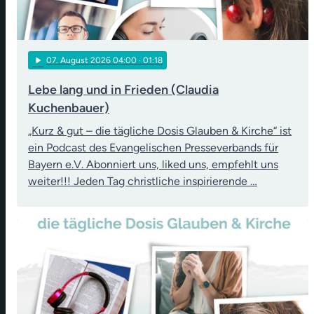
play_arrow
07
. August 2026 04:00
· 01:18
Lebe lang und in Frieden (Claudia
Kuchenbauer)
„Kurz & gut – die tägliche Dosis Glauben & Kirche“ ist
ein Podcast des Evangelischen Presseverbands für
Bayern e.V. Abonniert uns, liked uns, empfehlt uns
weiter!!! Jeden Tag christliche inspirierende …