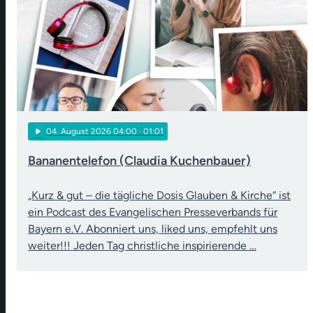
play_arrow
04
. August 2026 04:00
· 01:01
Bananentelefon (Claudia Kuchenbauer)
„Kurz & gut – die tägliche Dosis Glauben & Kirche“ ist
ein Podcast des Evangelischen Presseverbands für
Bayern e.V. Abonniert uns, liked uns, empfehlt uns
weiter!!! Jeden Tag christliche inspirierende …