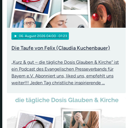
play_arrow
06
. August 2026 04:00
· 01:23
Die Taufe von Felix (Claudia Kuchenbauer)
„Kurz & gut – die tägliche Dosis Glauben & Kirche“ ist
ein Podcast des Evangelischen Presseverbands für
Bayern e.V. Abonniert uns, liked uns, empfehlt uns
weiter!!! Jeden Tag christliche inspirierende …