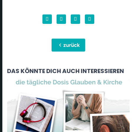
chevron_left
zurück
DAS KÖNNTE DICH AUCH INTERESSIEREN