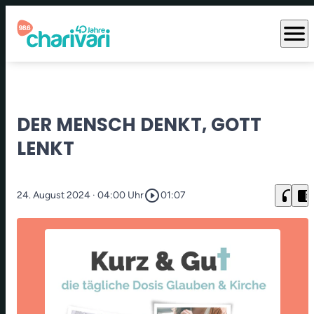
menu
DER MENSCH DENKT, GOTT
LENKT
play_circle_outline
headphones
chrome_reader_mode
24. August 2024
· 04:00 Uhr
01:07