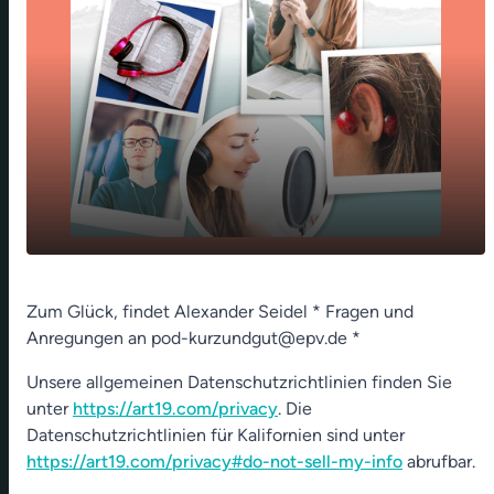
play_arrow
Der Mensch denkt, Gott lenkt
Zum Glück, findet Alexander Seidel * Fragen und
Anregungen an pod-kurzundgut@epv.de *
00:00
01:07
Unsere allgemeinen Datenschutzrichtlinien finden Sie
unter
https://art19.com/privacy
. Die
Datenschutzrichtlinien für Kalifornien sind unter
https://art19.com/privacy#do-not-sell-my-info
abrufbar.