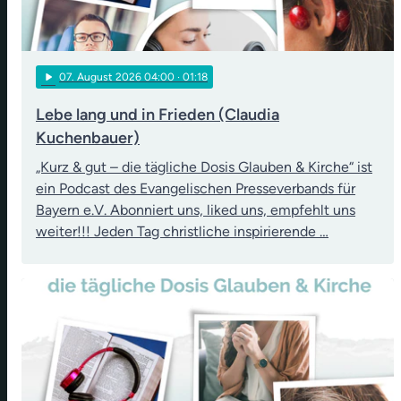
play_arrow
07
. August 2026 04:00
· 01:18
Lebe lang und in Frieden (Claudia
Kuchenbauer)
„Kurz & gut – die tägliche Dosis Glauben & Kirche“ ist
ein Podcast des Evangelischen Presseverbands für
Bayern e.V. Abonniert uns, liked uns, empfehlt uns
weiter!!! Jeden Tag christliche inspirierende …