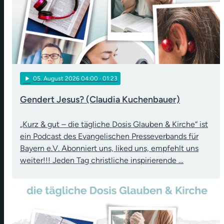
play_arrow
05
. August 2026 04:00
· 01:23
Gendert Jesus? (Claudia Kuchenbauer)
„Kurz & gut – die tägliche Dosis Glauben & Kirche“ ist
ein Podcast des Evangelischen Presseverbands für
Bayern e.V. Abonniert uns, liked uns, empfehlt uns
weiter!!! Jeden Tag christliche inspirierende …