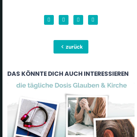
chevron_left
zurück
DAS KÖNNTE DICH AUCH INTERESSIEREN