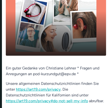
play_arrow
Couchpotato oder Weltretter
Ein guter Gedanke von Christiane Lehner * Fragen und
Anregungen an pod-kurzundgut@epv.de *
00:00
01:01
Unsere allgemeinen Datenschutzrichtlinien finden Sie
unter
https://art19.com/privacy
. Die
Datenschutzrichtlinien für Kalifornien sind unter
https://art19.com/privacy#do-not-sell-my-info
abrufbar.