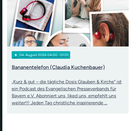
play_arrow
04
. August 2026 04:00
· 01:01
Bananentelefon (Claudia Kuchenbauer)
„Kurz & gut – die tägliche Dosis Glauben & Kirche“ ist
ein Podcast des Evangelischen Presseverbands für
Bayern e.V. Abonniert uns, liked uns, empfehlt uns
weiter!!! Jeden Tag christliche inspirierende …