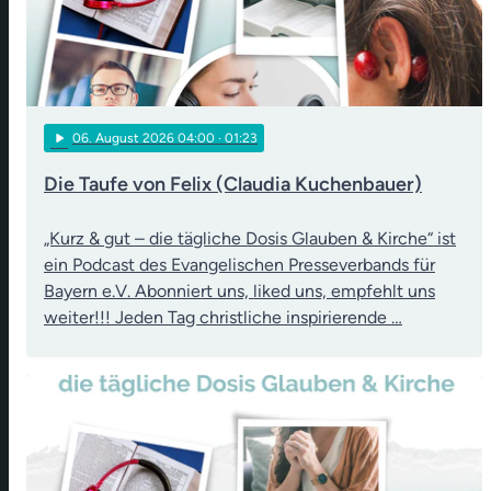
play_arrow
06
. August 2026 04:00
· 01:23
Die Taufe von Felix (Claudia Kuchenbauer)
„Kurz & gut – die tägliche Dosis Glauben & Kirche“ ist
ein Podcast des Evangelischen Presseverbands für
Bayern e.V. Abonniert uns, liked uns, empfehlt uns
weiter!!! Jeden Tag christliche inspirierende …