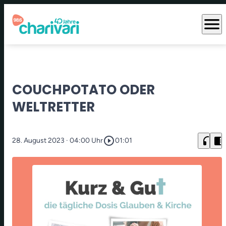
menu
COUCHPOTATO ODER
WELTRETTER
play_circle_outline
headphones
chrome_reader_mode
28. August 2023
· 04:00 Uhr
01:01