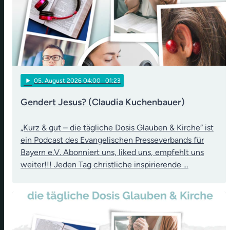
play_arrow
05
. August 2026 04:00
· 01:23
Gendert Jesus? (Claudia Kuchenbauer)
„Kurz & gut – die tägliche Dosis Glauben & Kirche“ ist
ein Podcast des Evangelischen Presseverbands für
Bayern e.V. Abonniert uns, liked uns, empfehlt uns
weiter!!! Jeden Tag christliche inspirierende …