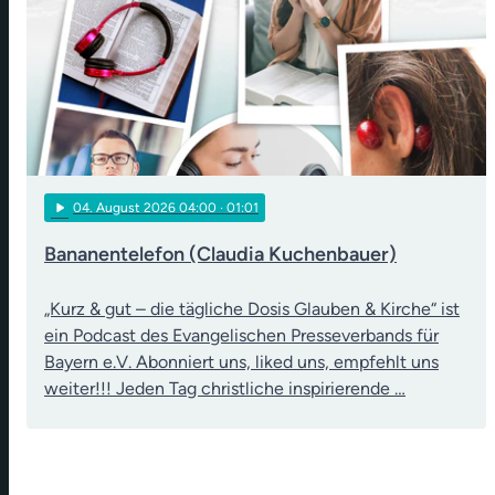
play_arrow
04
. August 2026 04:00
· 01:01
Bananentelefon (Claudia Kuchenbauer)
„Kurz & gut – die tägliche Dosis Glauben & Kirche“ ist
ein Podcast des Evangelischen Presseverbands für
Bayern e.V. Abonniert uns, liked uns, empfehlt uns
weiter!!! Jeden Tag christliche inspirierende …