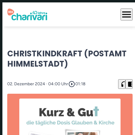
menu
CHRISTKINDKRAFT (POSTAMT
HIMMELSTADT)
play_circle_outline
headphones
chrome_reader_mode
02. Dezember 2024
· 04:00 Uhr
01:18