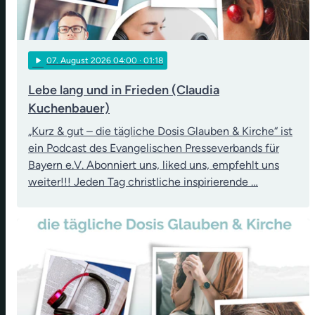
play_arrow
07
. August 2026 04:00
· 01:18
Lebe lang und in Frieden (Claudia
Kuchenbauer)
„Kurz & gut – die tägliche Dosis Glauben & Kirche“ ist
ein Podcast des Evangelischen Presseverbands für
Bayern e.V. Abonniert uns, liked uns, empfehlt uns
weiter!!! Jeden Tag christliche inspirierende …