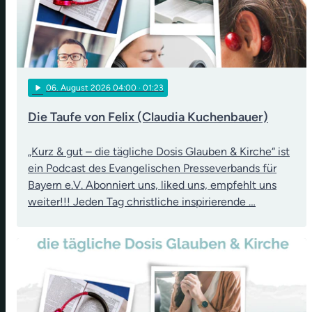
play_arrow
06
. August 2026 04:00
· 01:23
Die Taufe von Felix (Claudia Kuchenbauer)
„Kurz & gut – die tägliche Dosis Glauben & Kirche“ ist
ein Podcast des Evangelischen Presseverbands für
Bayern e.V. Abonniert uns, liked uns, empfehlt uns
weiter!!! Jeden Tag christliche inspirierende …