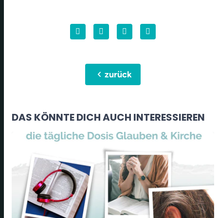
chevron_left
zurück
DAS KÖNNTE DICH AUCH INTERESSIEREN