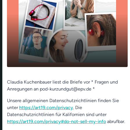
play_arrow
Christkindkraft (Postamt Himmelstadt)
Claudia Kuchenbauer liest die Briefe vor * Fragen und
Anregungen an pod-kurzundgut@epv.de *
00:00
01:18
Unsere allgemeinen Datenschutzrichtlinien finden Sie
unter
https://art19.com/privacy
. Die
Datenschutzrichtlinien für Kalifornien sind unter
https://art19.com/privacy#do-not-sell-my-info
abrufbar.