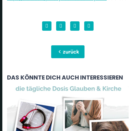
chevron_left
zurück
DAS KÖNNTE DICH AUCH INTERESSIEREN