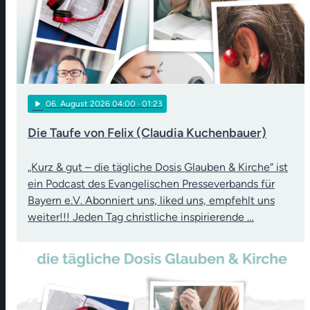
play_arrow
06
. August 2026 04:00
· 01:23
Die Taufe von Felix (Claudia Kuchenbauer)
„Kurz & gut – die tägliche Dosis Glauben & Kirche“ ist
ein Podcast des Evangelischen Presseverbands für
Bayern e.V. Abonniert uns, liked uns, empfehlt uns
weiter!!! Jeden Tag christliche inspirierende …