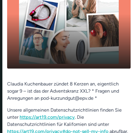
play_arrow
Chanukka Lichterfest - 19. Dez 2022
Claudia Kuchenbauer zündet 8 Kerzen an, eigentlich
sogar 9 – ist das der Adventskranz XXL? * Fragen und
00:00
01:23
Anregungen an pod-kurzundgut@epv.de *
Unsere allgemeinen Datenschutzrichtlinien finden Sie
unter
https://art19.com/privacy
. Die
Datenschutzrichtlinien für Kalifornien sind unter
https://art19.com/privacy#do-not-sell-my-info
abrufbar.