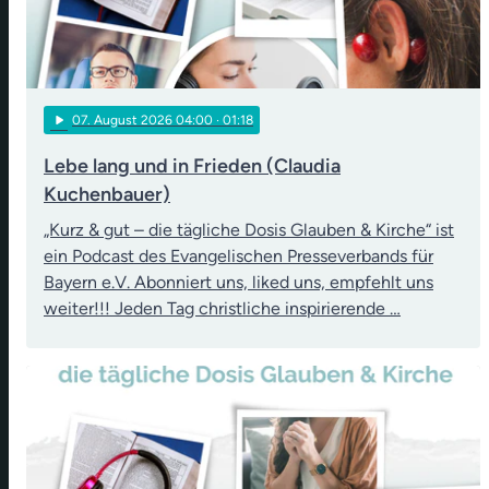
play_arrow
07
. August 2026 04:00
· 01:18
Lebe lang und in Frieden (Claudia
Kuchenbauer)
„Kurz & gut – die tägliche Dosis Glauben & Kirche“ ist
ein Podcast des Evangelischen Presseverbands für
Bayern e.V. Abonniert uns, liked uns, empfehlt uns
weiter!!! Jeden Tag christliche inspirierende …