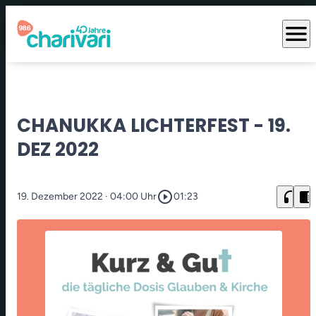
menu
CHANUKKA LICHTERFEST - 19.
DEZ 2022
play_circle_outline
headphones
chrome_reader_mode
19. Dezember 2022
· 04:00 Uhr
01:23