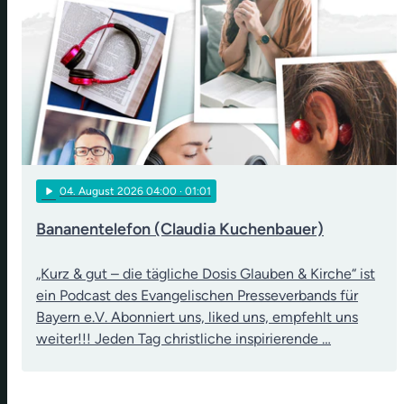
play_arrow
04
. August 2026 04:00
· 01:01
Bananentelefon (Claudia Kuchenbauer)
„Kurz & gut – die tägliche Dosis Glauben & Kirche“ ist
ein Podcast des Evangelischen Presseverbands für
Bayern e.V. Abonniert uns, liked uns, empfehlt uns
weiter!!! Jeden Tag christliche inspirierende …