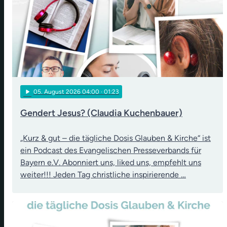
play_arrow
05
. August 2026 04:00
· 01:23
Gendert Jesus? (Claudia Kuchenbauer)
„Kurz & gut – die tägliche Dosis Glauben & Kirche“ ist
ein Podcast des Evangelischen Presseverbands für
Bayern e.V. Abonniert uns, liked uns, empfehlt uns
weiter!!! Jeden Tag christliche inspirierende …