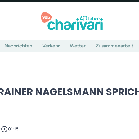
Nachrichten
Verkehr
Wetter
Zusammenarbeit
RAINER NAGELSMANN SPRICH
play_circle_outline
r
01:18