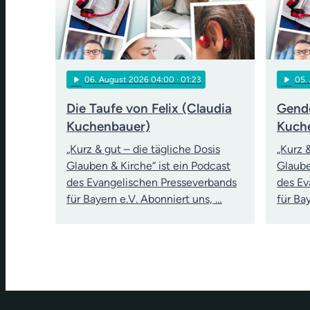
play_arrow
play_arrow
06
. August 2026 04:00
· 01:23
05
.
Die Taufe von Felix (Claudia
Gende
Kuchenbauer)
Kuch
„Kurz & gut – die tägliche Dosis
„Kurz 
Glauben & Kirche“ ist ein Podcast
Glaube
des Evangelischen Presseverbands
des Ev
für Bayern e.V. Abonniert uns, …
für Ba