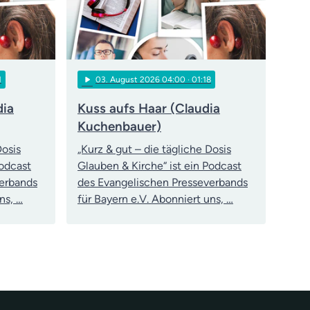
play_arrow
1
03
. August 2026 04:00
· 01:18
dia
Kuss aufs Haar (Claudia
Kuchenbauer)
Dosis
„Kurz & gut – die tägliche Dosis
Podcast
Glauben & Kirche“ ist ein Podcast
verbands
des Evangelischen Presseverbands
ns, …
für Bayern e.V. Abonniert uns, …