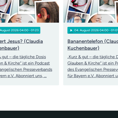
play_arrow
 August 2026 04:00
· 01:23
04
. August 2026 04:00
· 01:0
rt Jesus? (Claudia
Bananentelefon (Clau
enbauer)
Kuchenbauer)
& gut – die tägliche Dosis
„Kurz & gut – die tägliche 
n & Kirche“ ist ein Podcast
Glauben & Kirche“ ist ein 
angelischen Presseverbands
des Evangelischen Presse
yern e.V. Abonniert uns, …
für Bayern e.V. Abonniert u