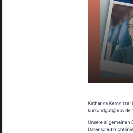
Bundestrain
play_arrow
der Seele
Katharina Kemnitzer 
kurzundgut@epv.de 
Unsere allgemeinen D
Datenschutzrichtlinie