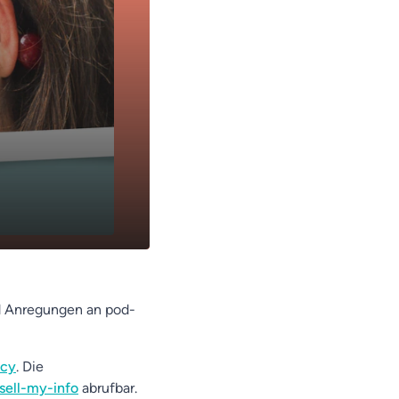
nd Anregungen an pod-
acy
. Die
sell-my-info
abrufbar.