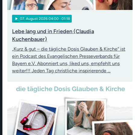
play_arrow
07
. August 2026 04:00
· 01:18
Lebe lang und in Frieden (Claudia
Kuchenbauer)
„Kurz & gut – die tägliche Dosis Glauben & Kirche“ ist
ein Podcast des Evangelischen Presseverbands für
Bayern e.V. Abonniert uns, liked uns, empfehlt uns
weiter!!! Jeden Tag christliche inspirierende …