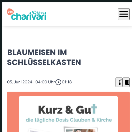
menu
BLAUMEISEN IM
SCHLÜSSELKASTEN
play_circle_outline
headphones
chrome_reader_mode
05. Juni 2024
· 04:00 Uhr
01:18