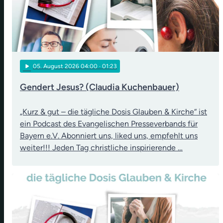
play_arrow
05
. August 2026 04:00
· 01:23
Gendert Jesus? (Claudia Kuchenbauer)
„Kurz & gut – die tägliche Dosis Glauben & Kirche“ ist
ein Podcast des Evangelischen Presseverbands für
Bayern e.V. Abonniert uns, liked uns, empfehlt uns
weiter!!! Jeden Tag christliche inspirierende …