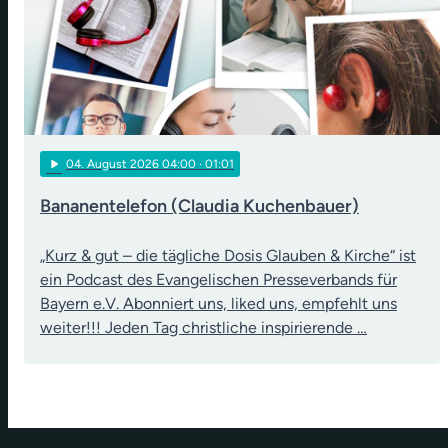
play_arrow
04
. August 2026 04:00
· 01:01
Bananentelefon (Claudia Kuchenbauer)
„Kurz & gut – die tägliche Dosis Glauben & Kirche“ ist
ein Podcast des Evangelischen Presseverbands für
Bayern e.V. Abonniert uns, liked uns, empfehlt uns
weiter!!! Jeden Tag christliche inspirierende …