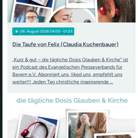
play_arrow
06
. August 2026 04:00
· 01:23
Die Taufe von Felix (Claudia Kuchenbauer)
„Kurz & gut – die tägliche Dosis Glauben & Kirche“ ist
ein Podcast des Evangelischen Presseverbands für
Bayern e.V. Abonniert uns, liked uns, empfehlt uns
weiter!!! Jeden Tag christliche inspirierende …