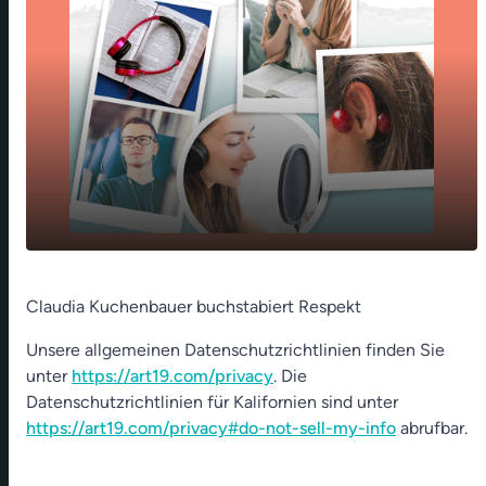
play_arrow
Blaumeisen im Schlüsselkasten
Claudia Kuchenbauer buchstabiert Respekt
00:00
01:18
Unsere allgemeinen Datenschutzrichtlinien finden Sie
unter
https://art19.com/privacy
. Die
Datenschutzrichtlinien für Kalifornien sind unter
https://art19.com/privacy#do-not-sell-my-info
abrufbar.