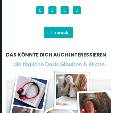
chevron_left
zurück
DAS KÖNNTE DICH AUCH INTERESSIEREN