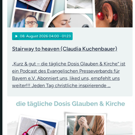
play_arrow
08
. August 2026 04:00
· 01:23
Stairway to heaven (Claudia Kuchenbauer)
„Kurz & gut – die tägliche Dosis Glauben & Kirche“ ist
ein Podcast des Evangelischen Presseverbands für
Bayern e.V. Abonniert uns, liked uns, empfehlt uns
weiter!!! Jeden Tag christliche inspirierende …