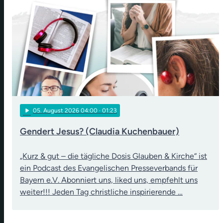
play_arrow
05
. August 2026 04:00
· 01:23
Gendert Jesus? (Claudia Kuchenbauer)
„Kurz & gut – die tägliche Dosis Glauben & Kirche“ ist
ein Podcast des Evangelischen Presseverbands für
Bayern e.V. Abonniert uns, liked uns, empfehlt uns
weiter!!! Jeden Tag christliche inspirierende …