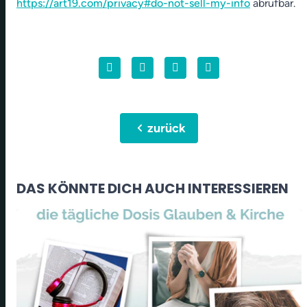
https://art19.com/privacy#do-not-sell-my-info
abrufbar.
chevron_left
zurück
DAS KÖNNTE DICH AUCH INTERESSIEREN