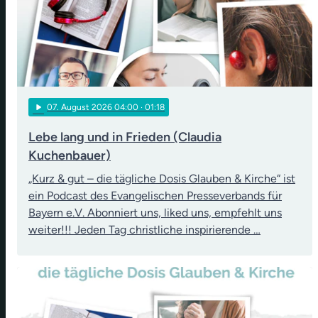
play_arrow
07
. August 2026 04:00
· 01:18
Lebe lang und in Frieden (Claudia
Kuchenbauer)
„Kurz & gut – die tägliche Dosis Glauben & Kirche“ ist
ein Podcast des Evangelischen Presseverbands für
Bayern e.V. Abonniert uns, liked uns, empfehlt uns
weiter!!! Jeden Tag christliche inspirierende …