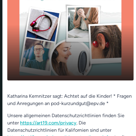
Blau machen! Internationaler Tag der
play_arrow
Katharina Kemnitzer sagt: Achtet auf die Kinder! * Fragen
Kinderrechte
und Anregungen an pod-kurzundgut@epv.de *
00:00
01:18
Unsere allgemeinen Datenschutzrichtlinien finden Sie
unter
https://art19.com/privacy
. Die
Datenschutzrichtlinien für Kalifornien sind unter