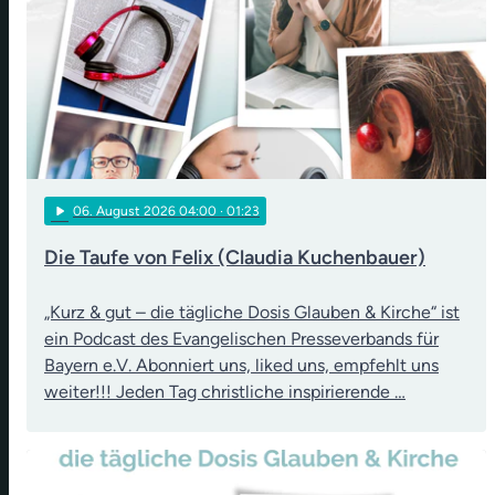
play_arrow
06
. August 2026 04:00
· 01:23
Die Taufe von Felix (Claudia Kuchenbauer)
„Kurz & gut – die tägliche Dosis Glauben & Kirche“ ist
ein Podcast des Evangelischen Presseverbands für
Bayern e.V. Abonniert uns, liked uns, empfehlt uns
weiter!!! Jeden Tag christliche inspirierende …