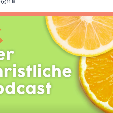
play_circle_outline
r
14:15