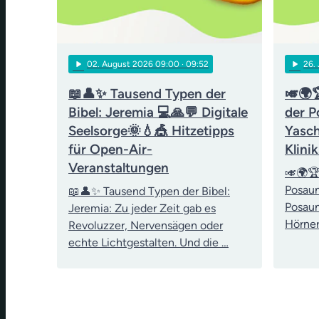
play_arrow
play_arrow
02
. August 2026 09:00
· 09:52
26
.
📖👤✨ Tausend Typen der
🎺🌍
Bibel: Jeremia 💻🙏💬 Digitale
der P
Seelsorge🌞💧🎪 Hitzetipps
Yasch
für Open-Air-
Klini
Veranstaltungen
🎺🌍🏆
Posau
📖👤✨ Tausend Typen der Bibel:
Posaun
Jeremia: Zu jeder Zeit gab es
Hörner
Revoluzzer, Nervensägen oder
echte Lichtgestalten. Und die …