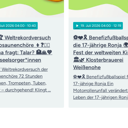
play_arrow
 Juli 2026 04:00
· 10:40
19
. Juli 2026 04:00
· 12:19
 Weltrekordversuch
⚽❤️🎗️ Benefizfußballsp
osaunenchöre 👦❓👨‍⚖️
die 17-jährige Ronja 
a fragt: Talar? 🏥🙏💙
Fest der weltweiten Ki
kseelsorger*innen
🏛️🌿 Klosterbrauerei
Weißenohe
 Weltrekordversuch der
nenchöre 72 Stunden
⚽❤️🎗️ Benefizfußballspiel f
en, Trompeten, Tuben,
17-jährige Ronja Ein
 – durchgehend! Klingt …
Motorrollerunfall verändert
Leben der 17-jährigen Ronj