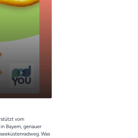
14:15
rstützt vom
 in Bayern, genauer
stseeküstenradweg. Was