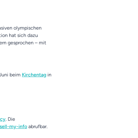
lusiven olympischen
tion hat sich dazu
lern gesprochen – mit
 Juni beim
Kirchentag
in
acy
. Die
sell-my-info
abrufbar.