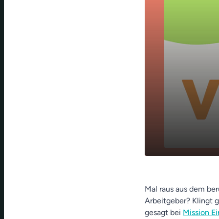
Berufliche A
play_arrow
Sam Kars be
Mal raus aus dem ber
Arbeitgeber? Klingt g
gesagt bei
Mission Ei