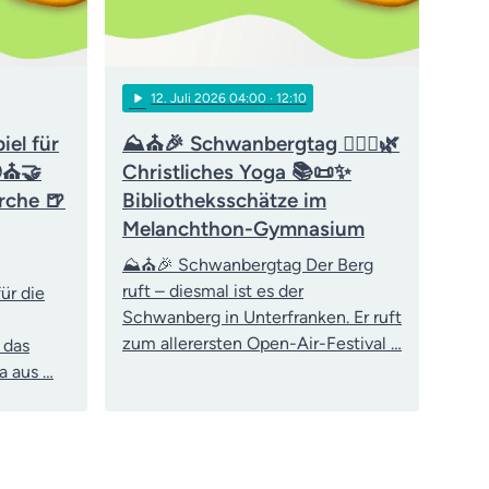
play_arrow
12
. Juli 2026 04:00
· 12:10
iel für
⛰️⛪🎉 Schwanbergtag 🧘‍♀️✝️🌿
🌍⛪🤝
Christliches Yoga 📚📜✨
rche 🍺
Bibliotheksschätze im
Melanchthon-Gymnasium
⛰️⛪🎉 Schwanbergtag Der Berg
ruft – diesmal ist es der
ür die
Schwanberg in Unterfranken. Er ruft
zum allerersten Open-Air-Festival …
 das
a aus …