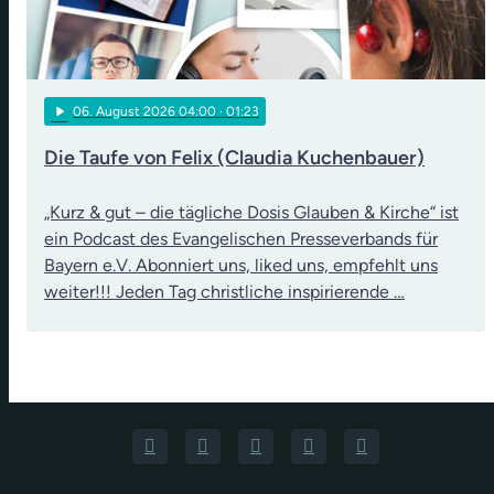
play_arrow
06
. August 2026 04:00
· 01:23
Die Taufe von Felix (Claudia Kuchenbauer)
„Kurz & gut – die tägliche Dosis Glauben & Kirche“ ist
ein Podcast des Evangelischen Presseverbands für
Bayern e.V. Abonniert uns, liked uns, empfehlt uns
weiter!!! Jeden Tag christliche inspirierende …