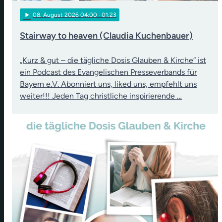
play_arrow
08
. August 2026 04:00
· 01:23
Stairway to heaven (Claudia Kuchenbauer)
„Kurz & gut – die tägliche Dosis Glauben & Kirche“ ist
ein Podcast des Evangelischen Presseverbands für
Bayern e.V. Abonniert uns, liked uns, empfehlt uns
weiter!!! Jeden Tag christliche inspirierende …