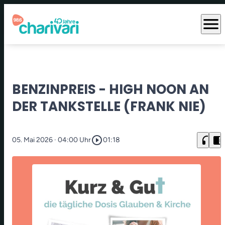
menu
BENZINPREIS - HIGH NOON AN
DER TANKSTELLE (FRANK NIE)
play_circle_outline
headphones
chrome_reader_mode
05. Mai 2026
· 04:00 Uhr
01:18