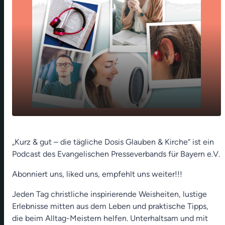
Benzinpreis - High noon an der Tankstelle
play_arrow
„Kurz & gut – die tägliche Dosis Glauben & Kirche“ ist ein
(Frank Nie)
Podcast des Evangelischen Presseverbands für Bayern e.V.
00:00
01:18
Abonniert uns, liked uns, empfehlt uns weiter!!!
Jeden Tag christliche inspirierende Weisheiten, lustige
Erlebnisse mitten aus dem Leben und praktische Tipps,
die beim Alltag-Meistern helfen. Unterhaltsam und mit