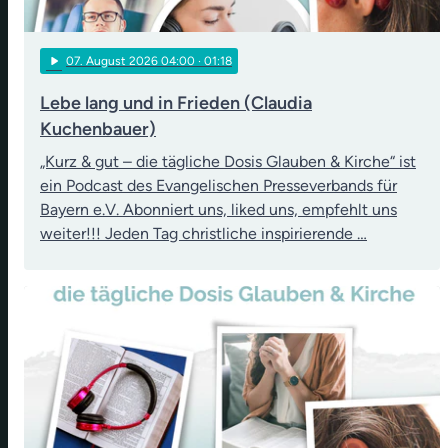
play_arrow
07
. August 2026 04:00
· 01:18
Lebe lang und in Frieden (Claudia
Kuchenbauer)
„Kurz & gut – die tägliche Dosis Glauben & Kirche“ ist
ein Podcast des Evangelischen Presseverbands für
Bayern e.V. Abonniert uns, liked uns, empfehlt uns
weiter!!! Jeden Tag christliche inspirierende …