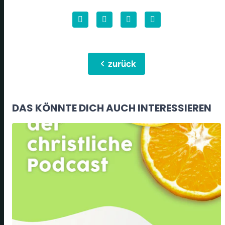
chevron_left
zurück
DAS KÖNNTE DICH AUCH INTERESSIEREN