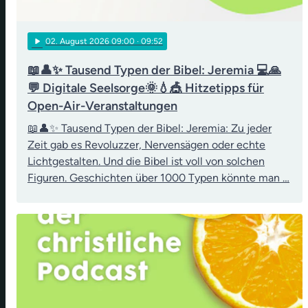
play_arrow
02
. August 2026 09:00
· 09:52
📖👤✨ Tausend Typen der Bibel: Jeremia 💻🙏
💬 Digitale Seelsorge🌞💧🎪 Hitzetipps für
Open-Air-Veranstaltungen
📖👤✨ Tausend Typen der Bibel: Jeremia: Zu jeder
Zeit gab es Revoluzzer, Nervensägen oder echte
Lichtgestalten. Und die Bibel ist voll von solchen
Figuren. Geschichten über 1000 Typen könnte man …