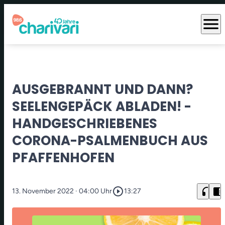
menu
AUSGEBRANNT UND DANN?
SEELENGEPÄCK ABLADEN! -
HANDGESCHRIEBENES
CORONA-PSALMENBUCH AUS
PFAFFENHOFEN
play_circle_outline
headphones
chrome_reader_mode
13. November 2022
· 04:00 Uhr
13:27