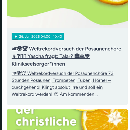
play_arrow
26
. Juli 2026 04:00
· 10:40
🎺🌍🏆 Weltrekordversuch der Posaunenchöre
👦❓👨‍⚖️ Yascha fragt: Talar? 🏥🙏💙
Klinikseelsorger*innen
🎺🌍🏆 Weltrekordversuch der Posaunenchöre 72
Stunden Posaunen, Trompeten, Tuben, Hörner –
durchgehend! Klingt absolut irre und soll ein
Weltrekord werden! 😊 Am kommenden …