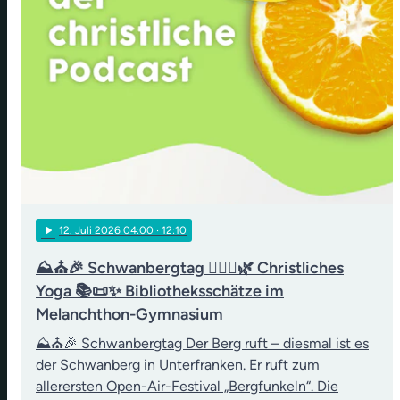
play_arrow
12
. Juli 2026 04:00
· 12:10
⛰️⛪🎉 Schwanbergtag 🧘‍♀️✝️🌿 Christliches
Yoga 📚📜✨ Bibliotheksschätze im
Melanchthon-Gymnasium
⛰️⛪🎉 Schwanbergtag Der Berg ruft – diesmal ist es
der Schwanberg in Unterfranken. Er ruft zum
allerersten Open-Air-Festival „Bergfunkeln“. Die