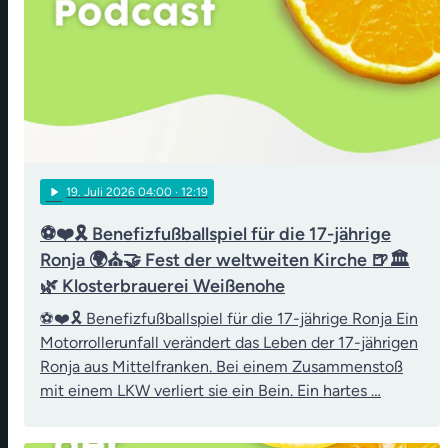
play_arrow
19
. Juli 2026 04:00
· 12:19
⚽❤️🎗️ Benefizfußballspiel für die 17-jährige
Ronja 🌍⛪🤝 Fest der weltweiten Kirche 🍺🏛️
🌿 Klosterbrauerei Weißenohe
⚽❤️🎗️ Benefizfußballspiel für die 17-jährige Ronja Ein
Motorrollerunfall verändert das Leben der 17-jährigen
Ronja aus Mittelfranken. Bei einem Zusammenstoß
mit einem LKW verliert sie ein Bein. Ein hartes …