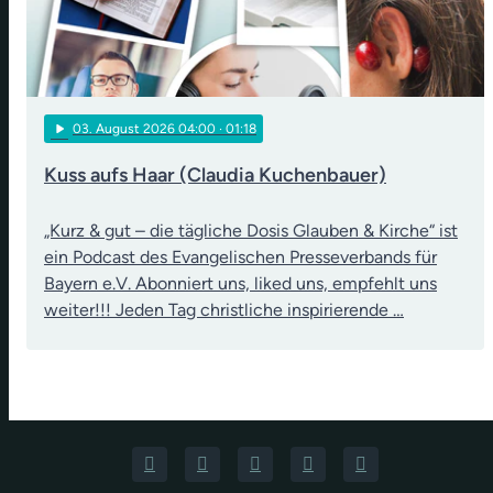
play_arrow
03
. August 2026 04:00
· 01:18
Kuss aufs Haar (Claudia Kuchenbauer)
„Kurz & gut – die tägliche Dosis Glauben & Kirche“ ist
ein Podcast des Evangelischen Presseverbands für
Bayern e.V. Abonniert uns, liked uns, empfehlt uns
weiter!!! Jeden Tag christliche inspirierende …