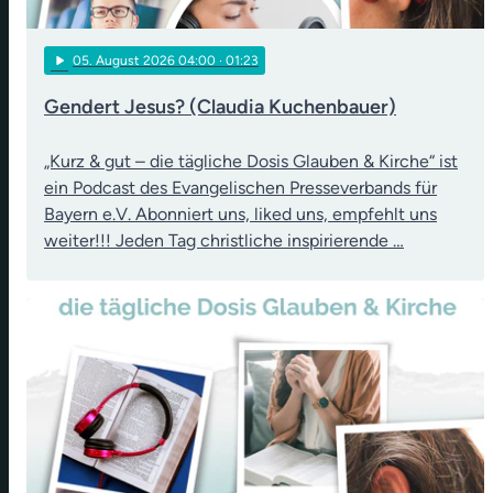
play_arrow
05
. August 2026 04:00
· 01:23
Gendert Jesus? (Claudia Kuchenbauer)
„Kurz & gut – die tägliche Dosis Glauben & Kirche“ ist
ein Podcast des Evangelischen Presseverbands für
Bayern e.V. Abonniert uns, liked uns, empfehlt uns
weiter!!! Jeden Tag christliche inspirierende …