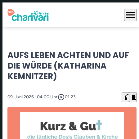
menu
AUFS LEBEN ACHTEN UND AUF
DIE WÜRDE (KATHARINA
KEMNITZER)
play_circle_outline
headphones
chrome_reader_mode
09. Juni 2026
· 04:00 Uhr
01:23