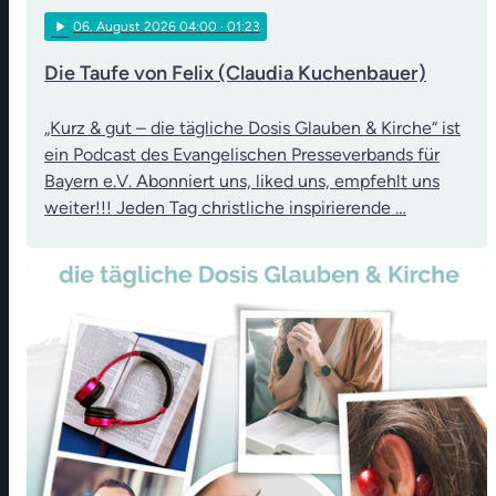
play_arrow
06
. August 2026 04:00
· 01:23
Die Taufe von Felix (Claudia Kuchenbauer)
„Kurz & gut – die tägliche Dosis Glauben & Kirche“ ist
ein Podcast des Evangelischen Presseverbands für
Bayern e.V. Abonniert uns, liked uns, empfehlt uns
weiter!!! Jeden Tag christliche inspirierende …