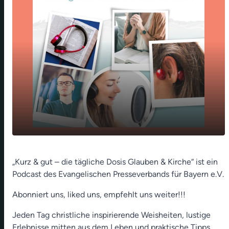
Aufs Leben achten und auf die Würde
play_arrow
„Kurz & gut – die tägliche Dosis Glauben & Kirche“ ist ein
(Katharina Kemnitzer)
Podcast des Evangelischen Presseverbands für Bayern e.V.
00:00
01:23
Abonniert uns, liked uns, empfehlt uns weiter!!!
Jeden Tag christliche inspirierende Weisheiten, lustige
Erlebnisse mitten aus dem Leben und praktische Tipps,