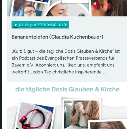
play_arrow
04
. August 2026 04:00
· 01:01
Bananentelefon (Claudia Kuchenbauer)
„Kurz & gut – die tägliche Dosis Glauben & Kirche“ ist
ein Podcast des Evangelischen Presseverbands für
Bayern e.V. Abonniert uns, liked uns, empfehlt uns
weiter!!! Jeden Tag christliche inspirierende …