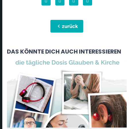
chevron_left
zurück
DAS KÖNNTE DICH AUCH INTERESSIEREN