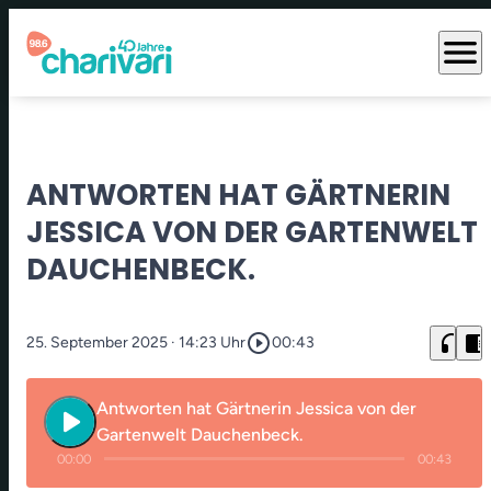
menu
ANTWORTEN HAT GÄRTNERIN
JESSICA VON DER GARTENWELT
DAUCHENBECK.
play_circle_outline
headphones
chrome_reader_mode
25. September 2025
· 14:23 Uhr
00:43
Antworten hat Gärtnerin Jessica von der
play_arrow
Gartenwelt Dauchenbeck.
00:00
00:43