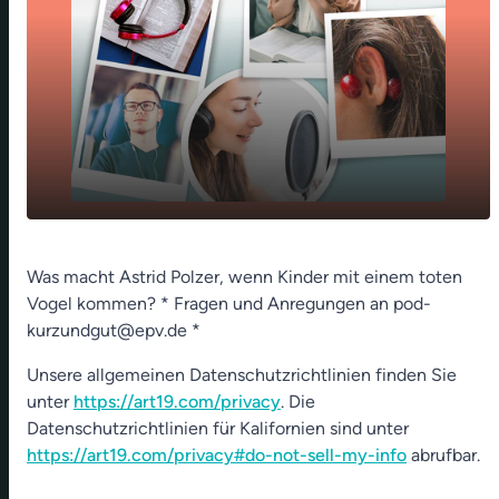
play_arrow
Amseltod - 28. Aug 2022
Was macht Astrid Polzer, wenn Kinder mit einem toten
Vogel kommen? * Fragen und Anregungen an pod-
00:00
01:46
kurzundgut@epv.de *
Unsere allgemeinen Datenschutzrichtlinien finden Sie
unter
https://art19.com/privacy
. Die
Datenschutzrichtlinien für Kalifornien sind unter
https://art19.com/privacy#do-not-sell-my-info
abrufbar.