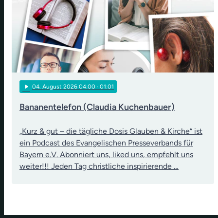
play_arrow
04
. August 2026 04:00
· 01:01
Bananentelefon (Claudia Kuchenbauer)
„Kurz & gut – die tägliche Dosis Glauben & Kirche“ ist
ein Podcast des Evangelischen Presseverbands für
Bayern e.V. Abonniert uns, liked uns, empfehlt uns
weiter!!! Jeden Tag christliche inspirierende …