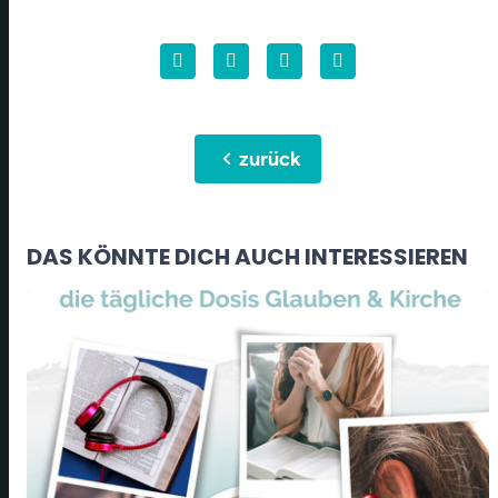
chevron_left
zurück
DAS KÖNNTE DICH AUCH INTERESSIEREN