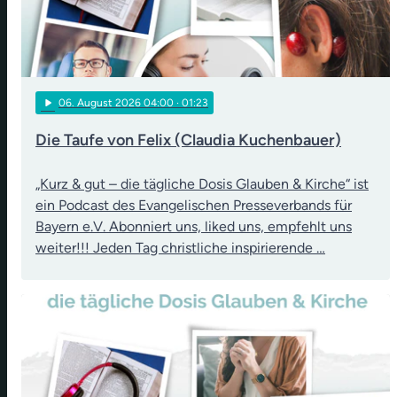
play_arrow
06
. August 2026 04:00
· 01:23
Die Taufe von Felix (Claudia Kuchenbauer)
„Kurz & gut – die tägliche Dosis Glauben & Kirche“ ist
ein Podcast des Evangelischen Presseverbands für
Bayern e.V. Abonniert uns, liked uns, empfehlt uns
weiter!!! Jeden Tag christliche inspirierende …