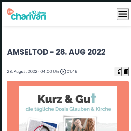
menu
AMSELTOD - 28. AUG 2022
play_circle_outline
headphones
chrome_reader_mode
28. August 2022
· 04:00 Uhr
01:46