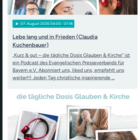
play_arrow
07
. August 2026 04:00
· 01:18
Lebe lang und in Frieden (Claudia
Kuchenbauer)
„Kurz & gut – die tägliche Dosis Glauben & Kirche“ ist
ein Podcast des Evangelischen Presseverbands für
Bayern e.V. Abonniert uns, liked uns, empfehlt uns
weiter!!! Jeden Tag christliche inspirierende …