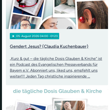
play_arrow
05
. August 2026 04:00
· 01:23
Gendert Jesus? (Claudia Kuchenbauer)
„Kurz & gut – die tägliche Dosis Glauben & Kirche“ ist
ein Podcast des Evangelischen Presseverbands für
Bayern e.V. Abonniert uns, liked uns, empfehlt uns
weiter!!! Jeden Tag christliche inspirierende …