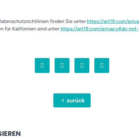
atenschutzrichtlinien finden Sie unter
https://art19.com/priv
n für Kalifornien sind unter
https://art19.com/privacy#do-not-
chevron_left
zurück
SIEREN