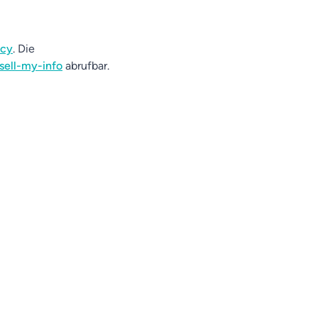
acy
. Die
sell-my-info
abrufbar.