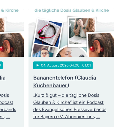
play_arrow
3
04
. August 2026 04:00
· 01:01
dia
Bananentelefon (Claudia
Kuchenbauer)
Dosis
„Kurz & gut – die tägliche Dosis
Podcast
Glauben & Kirche“ ist ein Podcast
verbands
des Evangelischen Presseverbands
ns, …
für Bayern e.V. Abonniert uns, …