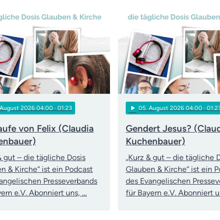
play_arrow
 August 2026 04:00
· 01:23
05
. August 2026 04:00
· 01:2
aufe von Felix (Claudia
Gendert Jesus? (Clau
enbauer)
Kuchenbauer)
& gut – die tägliche Dosis
„Kurz & gut – die tägliche 
n & Kirche“ ist ein Podcast
Glauben & Kirche“ ist ein 
angelischen Presseverbands
des Evangelischen Presse
yern e.V. Abonniert uns, …
für Bayern e.V. Abonniert u