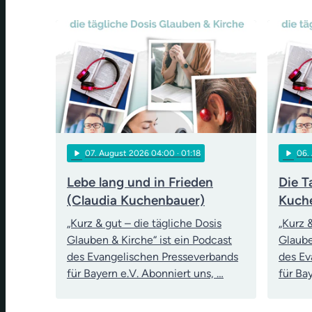
play_arrow
play_arrow
07
. August 2026 04:00
· 01:18
06
.
Lebe lang und in Frieden
Die T
(Claudia Kuchenbauer)
Kuch
„Kurz & gut – die tägliche Dosis
„Kurz 
Glauben & Kirche“ ist ein Podcast
Glaube
des Evangelischen Presseverbands
des Ev
für Bayern e.V. Abonniert uns, …
für Ba