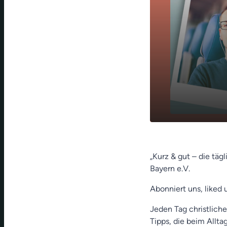
Altersfreude
play_arrow
Lehner)
„Kurz & gut – die täg
Bayern e.V.
Abonniert uns, liked 
Jeden Tag christliche
Tipps, die beim Allt