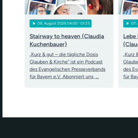
play_arrow
play_arrow
08
. August 2026 04:00
· 01:23
07
.
Stairway to heaven (Claudia
Lebe 
Kuchenbauer)
(Clau
„Kurz & gut – die tägliche Dosis
„Kurz 
Glauben & Kirche“ ist ein Podcast
Glaube
des Evangelischen Presseverbands
des Ev
für Bayern e.V. Abonniert uns, …
für Ba