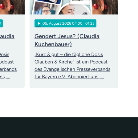
play_arrow
3
05
. August 2026 04:00
· 01:23
laudia
Gendert Jesus? (Claudia
Kuchenbauer)
Dosis
„Kurz & gut – die tägliche Dosis
Podcast
Glauben & Kirche“ ist ein Podcast
verbands
des Evangelischen Presseverbands
ns, …
für Bayern e.V. Abonniert uns, …