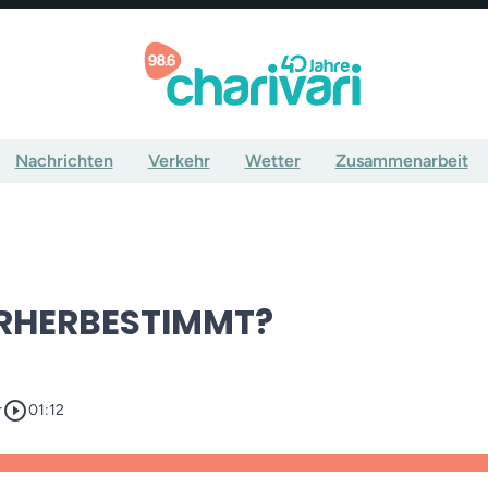
Nachrichten
Verkehr
Wetter
Zusammenarbeit
ORHERBESTIMMT?
play_circle_outline
r
01:12