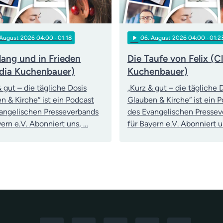
play_arrow
 August 2026 04:00
· 01:18
06
. August 2026 04:00
· 01:2
lang und in Frieden
Die Taufe von Felix (C
dia Kuchenbauer)
Kuchenbauer)
& gut – die tägliche Dosis
„Kurz & gut – die tägliche 
n & Kirche“ ist ein Podcast
Glauben & Kirche“ ist ein 
angelischen Presseverbands
des Evangelischen Presse
yern e.V. Abonniert uns, …
für Bayern e.V. Abonniert u