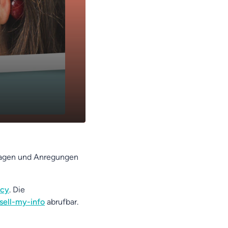
 Fragen und Anregungen
acy
. Die
sell-my-info
abrufbar.