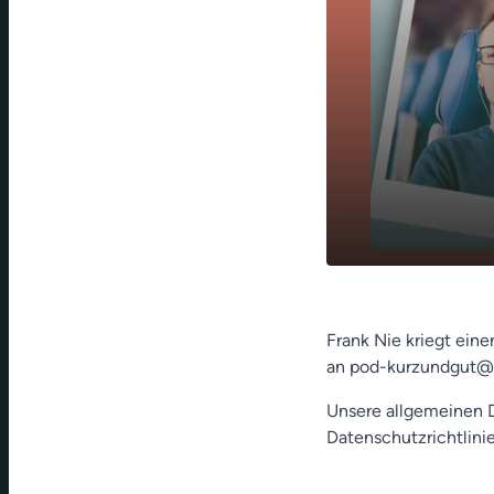
play_arrow
Alles Vorhe
Frank Nie kriegt ein
an pod-kurzundgut@
Unsere allgemeinen D
Datenschutzrichtlinie