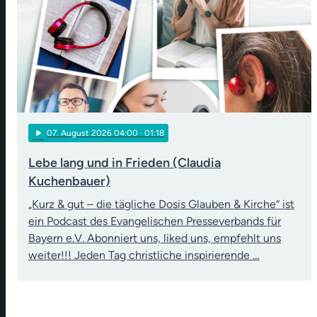
play_arrow
07
. August 2026 04:00
· 01:18
Lebe lang und in Frieden (Claudia
Kuchenbauer)
„Kurz & gut – die tägliche Dosis Glauben & Kirche“ ist
ein Podcast des Evangelischen Presseverbands für
Bayern e.V. Abonniert uns, liked uns, empfehlt uns
weiter!!! Jeden Tag christliche inspirierende …