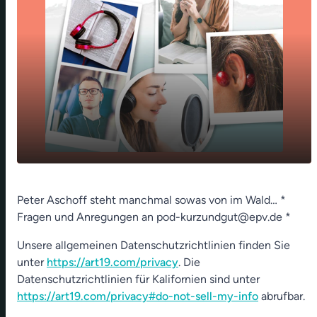
Alles gleichzeitig - der Schlüssel ist
play_arrow
Peter Aschoff steht manchmal sowas von im Wald… *
Dankbarkeit
Fragen und Anregungen an pod-kurzundgut@epv.de *
00:00
01:23
Unsere allgemeinen Datenschutzrichtlinien finden Sie
unter
https://art19.com/privacy
. Die
Datenschutzrichtlinien für Kalifornien sind unter
https://art19.com/privacy#do-not-sell-my-info
abrufbar.