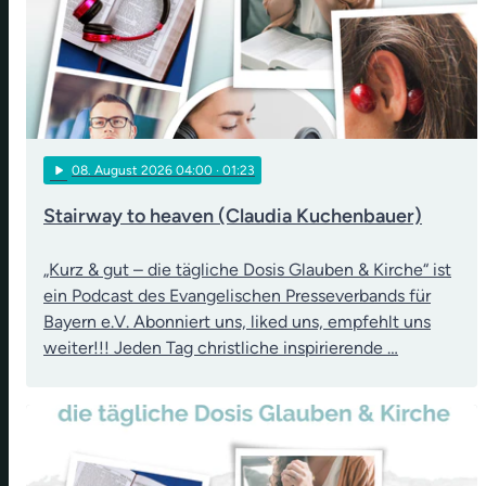
play_arrow
08
. August 2026 04:00
· 01:23
Stairway to heaven (Claudia Kuchenbauer)
„Kurz & gut – die tägliche Dosis Glauben & Kirche“ ist
ein Podcast des Evangelischen Presseverbands für
Bayern e.V. Abonniert uns, liked uns, empfehlt uns
weiter!!! Jeden Tag christliche inspirierende …