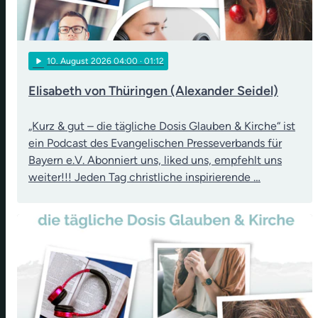
play_arrow
10
. August 2026 04:00
· 01:12
Elisabeth von Thüringen (Alexander Seidel)
„Kurz & gut – die tägliche Dosis Glauben & Kirche“ ist
ein Podcast des Evangelischen Presseverbands für
Bayern e.V. Abonniert uns, liked uns, empfehlt uns
weiter!!! Jeden Tag christliche inspirierende …