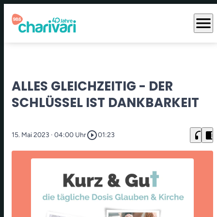
menu
ALLES GLEICHZEITIG - DER
SCHLÜSSEL IST DANKBARKEIT
play_circle_outline
headphones
chrome_reader_mode
15. Mai 2023
· 04:00 Uhr
01:23