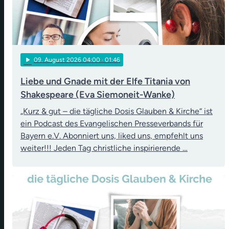
play_arrow
09
. August 2026 04:00
· 01:46
Liebe und Gnade mit der Elfe Titania von
Shakespeare (Eva Siemoneit-Wanke)
„Kurz & gut – die tägliche Dosis Glauben & Kirche“ ist
ein Podcast des Evangelischen Presseverbands für
Bayern e.V. Abonniert uns, liked uns, empfehlt uns
weiter!!! Jeden Tag christliche inspirierende …