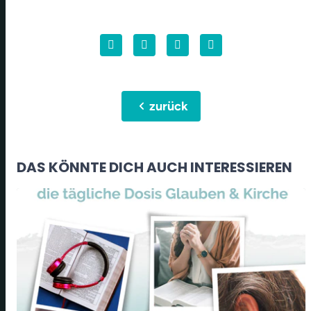
chevron_left
zurück
DAS KÖNNTE DICH AUCH INTERESSIEREN