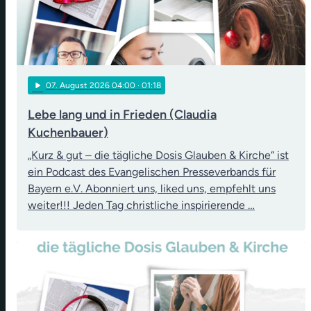
play_arrow
07
. August 2026 04:00
· 01:18
Lebe lang und in Frieden (Claudia
Kuchenbauer)
„Kurz & gut – die tägliche Dosis Glauben & Kirche“ ist
ein Podcast des Evangelischen Presseverbands für
Bayern e.V. Abonniert uns, liked uns, empfehlt uns
weiter!!! Jeden Tag christliche inspirierende …