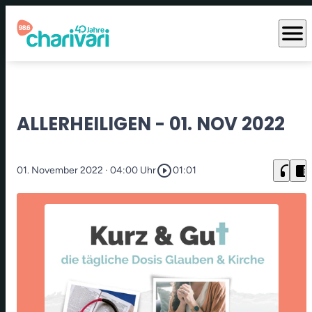
menu
ALLERHEILIGEN - 01. NOV 2022
play_circle_outline
headphones
chrome_reader_mode
01. November 2022
· 04:00 Uhr
01:01