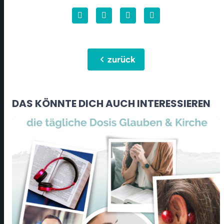
chevron_left
zurück
DAS KÖNNTE DICH AUCH INTERESSIEREN