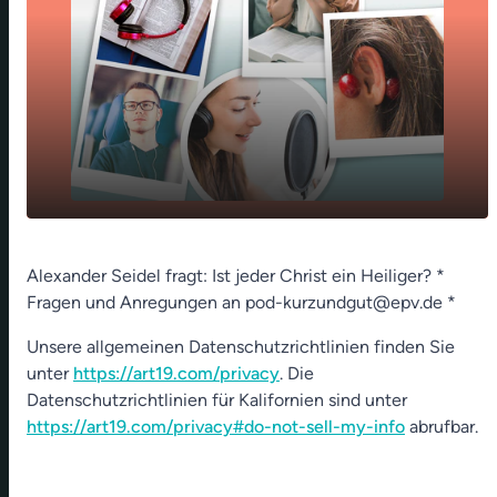
play_arrow
Allerheiligen - 01. Nov 2022
Alexander Seidel fragt: Ist jeder Christ ein Heiliger? *
Fragen und Anregungen an pod-kurzundgut@epv.de *
00:00
01:01
Unsere allgemeinen Datenschutzrichtlinien finden Sie
unter
https://art19.com/privacy
. Die
Datenschutzrichtlinien für Kalifornien sind unter
https://art19.com/privacy#do-not-sell-my-info
abrufbar.