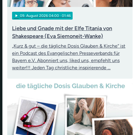
play_arrow
09
. August 2026 04:00
· 01:46
Liebe und Gnade mit der Elfe Titania von
Shakespeare (Eva Siemoneit-Wanke)
„Kurz & gut – die tägliche Dosis Glauben & Kirche“ ist
ein Podcast des Evangelischen Presseverbands für
Bayern e.V. Abonniert uns, liked uns, empfehlt uns
weiter!!! Jeden Tag christliche inspirierende …