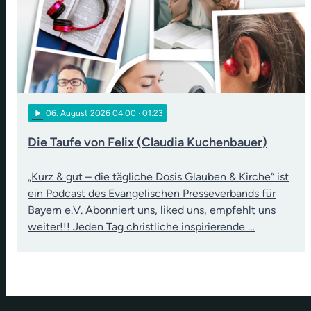
play_arrow
06
. August 2026 04:00
· 01:23
Die Taufe von Felix (Claudia Kuchenbauer)
„Kurz & gut – die tägliche Dosis Glauben & Kirche“ ist
ein Podcast des Evangelischen Presseverbands für
Bayern e.V. Abonniert uns, liked uns, empfehlt uns
weiter!!! Jeden Tag christliche inspirierende …