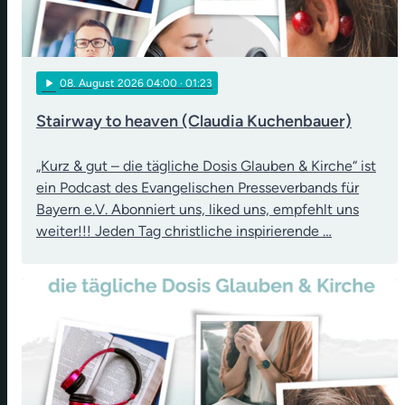
play_arrow
08
. August 2026 04:00
· 01:23
Stairway to heaven (Claudia Kuchenbauer)
„Kurz & gut – die tägliche Dosis Glauben & Kirche“ ist
ein Podcast des Evangelischen Presseverbands für
Bayern e.V. Abonniert uns, liked uns, empfehlt uns
weiter!!! Jeden Tag christliche inspirierende …