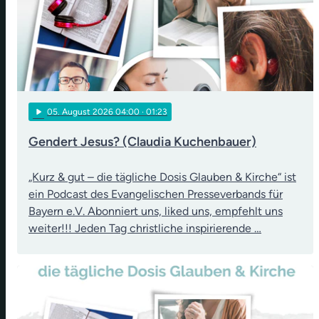
play_arrow
05
. August 2026 04:00
· 01:23
Gendert Jesus? (Claudia Kuchenbauer)
„Kurz & gut – die tägliche Dosis Glauben & Kirche“ ist
ein Podcast des Evangelischen Presseverbands für
Bayern e.V. Abonniert uns, liked uns, empfehlt uns
weiter!!! Jeden Tag christliche inspirierende …