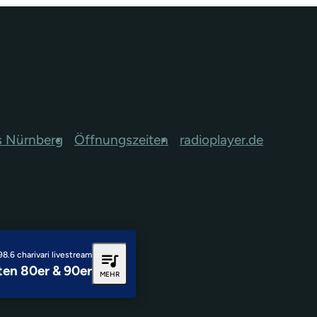
s Nürnberg
Öffnungszeiten
radioplayer.de
queue_music
98.6 charivari livestream
ten 80er & 90er