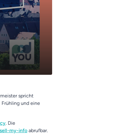
meister spricht
n Frühling und eine
acy
. Die
sell-my-info
abrufbar.