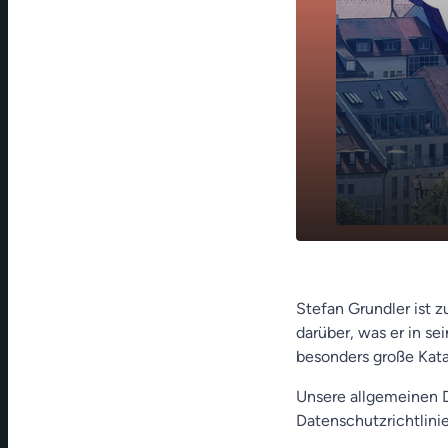
Alarm im N
play_arrow
Rathaus
Stefan Grundler ist 
darüber, was er in se
besonders große Kat
Unsere allgemeinen D
Datenschutzrichtlinie