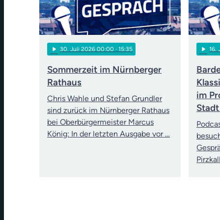
play_arrow
play_arrow
30
. Juli 2026 00:00
· 15:35
16
.
Sommerzeit im Nürnberger
Barde
Rathaus
Klass
im Pr
Chris Wahle und Stefan Grundler
Stadt
sind zurück im Nürnberger Rathaus
bei Oberbürgermeister Marcus
Podcas
König: In der letzten Ausgabe vor …
besuch
Gesprä
Pirzka