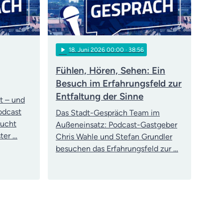
play_arrow
18
. Juni 2026 00:00
· 38:56
Fühlen, Hören, Sehen: Ein
Besuch im Erfahrungsfeld zur
Entfaltung der Sinne
t – und
Podcast
Das Stadt-Gespräch Team im
sucht
Außeneinsatz: Podcast-Gastgeber
ter …
Chris Wahle und Stefan Grundler
besuchen das Erfahrungsfeld zur …