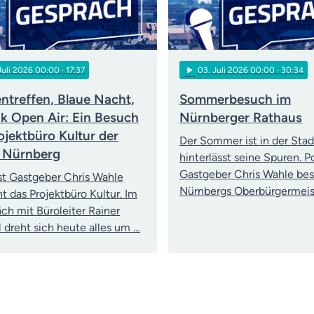
play_arrow
 Juli 2026 00:00
· 17:37
03
. Juli 2026 00:00
· 30:34
ntreffen, Blaue Nacht,
Sommerbesuch im
ik Open Air: Ein Besuch
Nürnberger Rathaus
ojektbüro Kultur der
Der Sommer ist in der Stad
 Nürnberg
hinterlässt seine Spuren. 
Gastgeber Chris Wahle be
t Gastgeber Chris Wahle
Nürnbergs Oberbürgermeis
t das Projektbüro Kultur. Im
ch mit Büroleiter Rainer
ll dreht sich heute alles um …