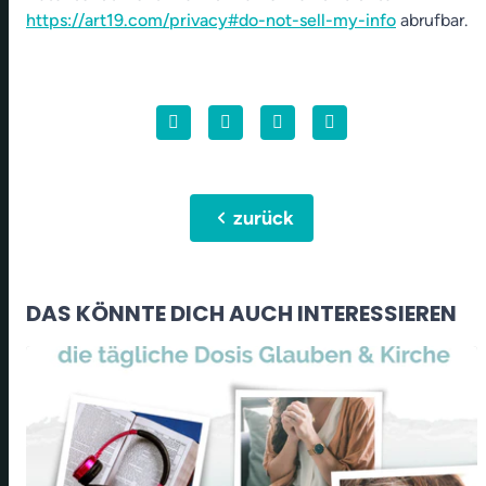
https://art19.com/privacy#do-not-sell-my-info
abrufbar.
chevron_left
zurück
DAS KÖNNTE DICH AUCH INTERESSIEREN