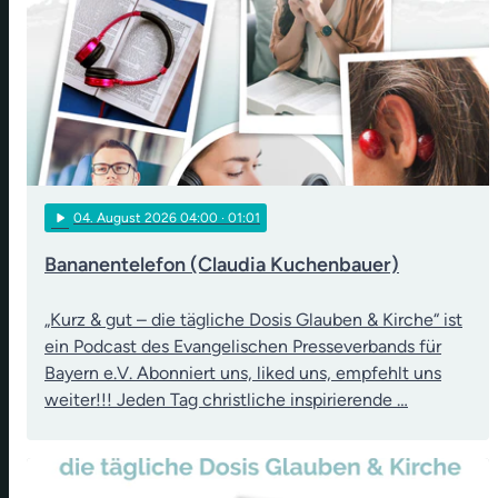
play_arrow
04
. August 2026 04:00
· 01:01
Bananentelefon (Claudia Kuchenbauer)
„Kurz & gut – die tägliche Dosis Glauben & Kirche“ ist
ein Podcast des Evangelischen Presseverbands für
Bayern e.V. Abonniert uns, liked uns, empfehlt uns
weiter!!! Jeden Tag christliche inspirierende …