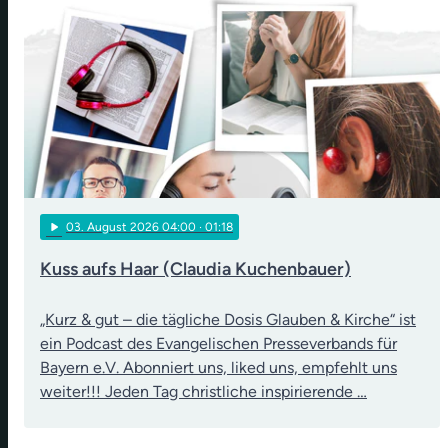
play_arrow
03
. August 2026 04:00
· 01:18
Kuss aufs Haar (Claudia Kuchenbauer)
„Kurz & gut – die tägliche Dosis Glauben & Kirche“ ist
ein Podcast des Evangelischen Presseverbands für
Bayern e.V. Abonniert uns, liked uns, empfehlt uns
weiter!!! Jeden Tag christliche inspirierende …