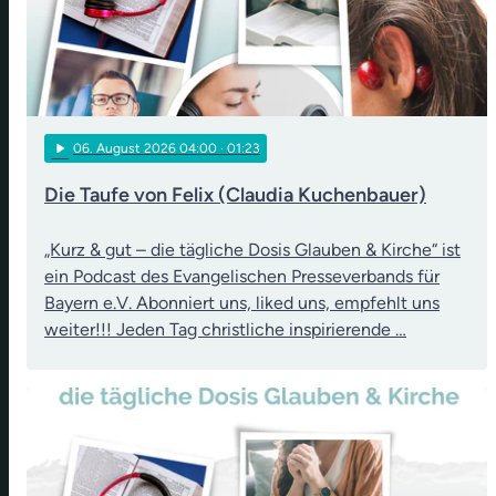
play_arrow
06
. August 2026 04:00
· 01:23
Die Taufe von Felix (Claudia Kuchenbauer)
„Kurz & gut – die tägliche Dosis Glauben & Kirche“ ist
ein Podcast des Evangelischen Presseverbands für
Bayern e.V. Abonniert uns, liked uns, empfehlt uns
weiter!!! Jeden Tag christliche inspirierende …