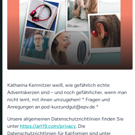
Adventskerzen - loeschen lernen - 05. Dez
play_arrow
Katharina Kemnitzer weiß, wie gefährlich echte
2022
Adventskerzen sind – und noch gefährlicher, wenn man
00:00
01:18
nicht lernt, mit ihnen umzugehen! * Fragen und
Anregungen an pod-kurzundgut@epv.de *
Unsere allgemeinen Datenschutzrichtlinien finden Sie
unter
https://art19.com/privacy
. Die
Datenschutzrichtlinien für Kalifornien sind unter