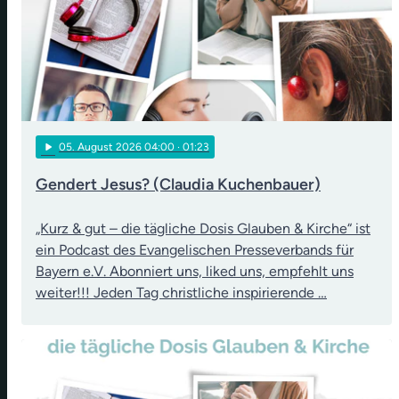
play_arrow
05
. August 2026 04:00
· 01:23
Gendert Jesus? (Claudia Kuchenbauer)
„Kurz & gut – die tägliche Dosis Glauben & Kirche“ ist
ein Podcast des Evangelischen Presseverbands für
Bayern e.V. Abonniert uns, liked uns, empfehlt uns
weiter!!! Jeden Tag christliche inspirierende …