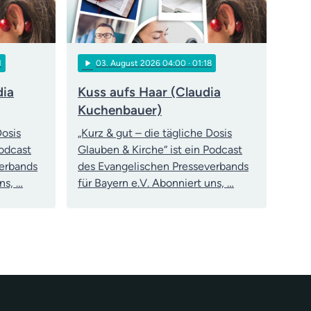
play_arrow
1
03
. August 2026 04:00
· 01:18
dia
Kuss aufs Haar (Claudia
Kuchenbauer)
Dosis
„Kurz & gut – die tägliche Dosis
Podcast
Glauben & Kirche“ ist ein Podcast
verbands
des Evangelischen Presseverbands
ns, …
für Bayern e.V. Abonniert uns, …