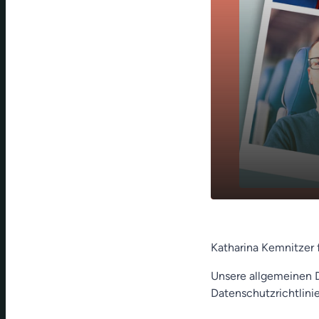
Abraham, Cr
play_arrow
EM2024
Katharina Kemnitzer 
Unsere allgemeinen D
Datenschutzrichtlinie