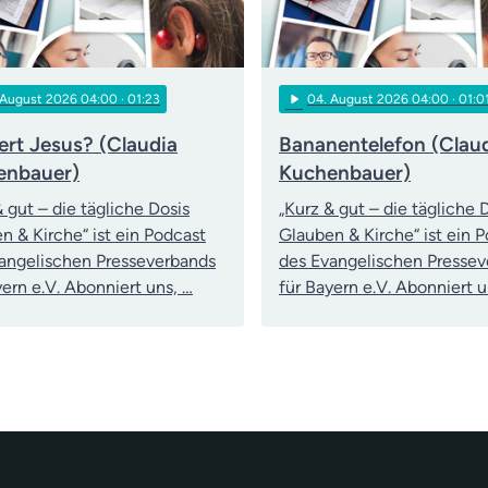
play_arrow
 August 2026 04:00
· 01:23
04
. August 2026 04:00
· 01:0
rt Jesus? (Claudia
Bananentelefon (Clau
enbauer)
Kuchenbauer)
& gut – die tägliche Dosis
„Kurz & gut – die tägliche 
n & Kirche“ ist ein Podcast
Glauben & Kirche“ ist ein 
angelischen Presseverbands
des Evangelischen Presse
yern e.V. Abonniert uns, …
für Bayern e.V. Abonniert u