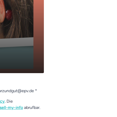
kurzundgut@epv.de *
acy
. Die
sell-my-info
abrufbar.