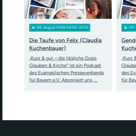
play_arrow
play_arrow
06
. August 2026 04:00
· 01:23
05
.
Die Taufe von Felix (Claudia
Gende
Kuchenbauer)
Kuch
„Kurz & gut – die tägliche Dosis
„Kurz 
Glauben & Kirche“ ist ein Podcast
Glaube
des Evangelischen Presseverbands
des Ev
für Bayern e.V. Abonniert uns, …
für Ba