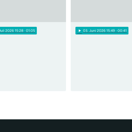
play_arrow
 Juli 2026 15:28
· 01:05
03
. Juni 2026 15:49
· 00:41