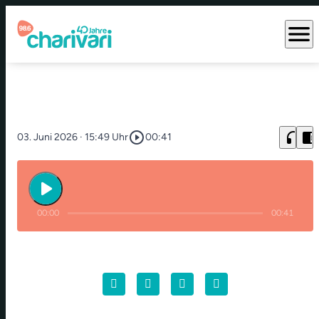
menu
play_circle_outline
headphones
chrome_reader_mode
03. Juni 2026
· 15:49 Uhr
00:41
play_arrow
00:00
00:41