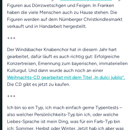
Figuren aus Dörrzwetschgen und Feigen. In Franken
Spiritualitätstyp bist Du?
haben die viele Menschen auch zu Hause stehen. Die
00:00
14:11
Figuren werden auf dem Nürnberger Christkindlesmarkt
verkauft und in Handarbeit hergestellt.
+++
Der Windsbacher Knabenchor hat in diesem Jahr hart
gearbeitet, dafür läuft es auch richtig gut: Erfolgreiche
Konzertreisen, Ernennung zum bayerischen, immateriellen
Kulturgut. Und dann wurde auch noch an einer
Weihnachts-CD gearbeitet mit dem Titel „In dulci jubilo“.
Die CD gibt es jetzt zu kaufen.
+++
Ich bin so ein Typ, ich mach einfach gerne Typentests –
also welcher Persönlichkeits-Typ bin ich, oder welche
Liebes-Sprache ist mein Ding, was für ein Farb-Typ bin
ich: Sommer, Herbst oder Winter. Jetzt hab ich aber was