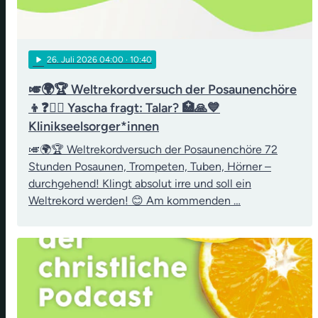
play_arrow
26
. Juli 2026 04:00
· 10:40
🎺🌍🏆 Weltrekordversuch der Posaunenchöre
👦❓👨‍⚖️ Yascha fragt: Talar? 🏥🙏💙
Klinikseelsorger*innen
🎺🌍🏆 Weltrekordversuch der Posaunenchöre 72
Stunden Posaunen, Trompeten, Tuben, Hörner –
durchgehend! Klingt absolut irre und soll ein
Weltrekord werden! 😊 Am kommenden …