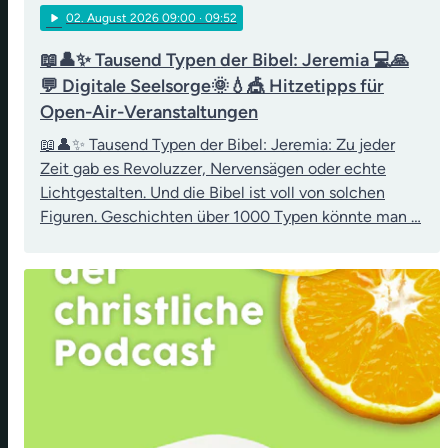
play_arrow
02
. August 2026 09:00
· 09:52
📖👤✨ Tausend Typen der Bibel: Jeremia 💻🙏
💬 Digitale Seelsorge🌞💧🎪 Hitzetipps für
Open-Air-Veranstaltungen
📖👤✨ Tausend Typen der Bibel: Jeremia: Zu jeder
Zeit gab es Revoluzzer, Nervensägen oder echte
Lichtgestalten. Und die Bibel ist voll von solchen
Figuren. Geschichten über 1000 Typen könnte man …