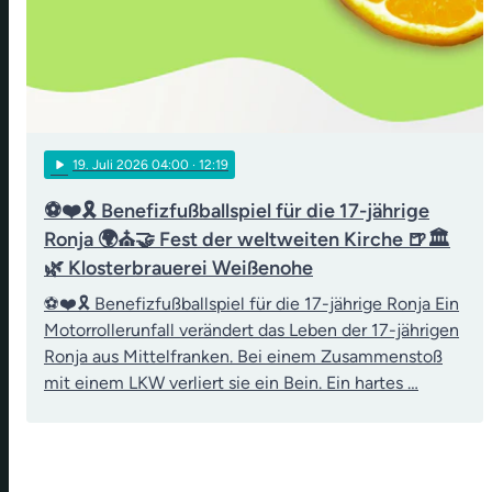
play_arrow
19
. Juli 2026 04:00
· 12:19
⚽❤️🎗️ Benefizfußballspiel für die 17-jährige
Ronja 🌍⛪🤝 Fest der weltweiten Kirche 🍺🏛️
🌿 Klosterbrauerei Weißenohe
⚽❤️🎗️ Benefizfußballspiel für die 17-jährige Ronja Ein
Motorrollerunfall verändert das Leben der 17-jährigen
Ronja aus Mittelfranken. Bei einem Zusammenstoß
mit einem LKW verliert sie ein Bein. Ein hartes …