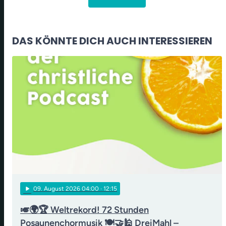
DAS KÖNNTE DICH AUCH INTERESSIEREN
play_arrow
09
. August 2026 04:00
· 12:15
🎺🌍🏆 Weltrekord! 72 Stunden
Posaunenchormusik 🍽️🤝🕌 DreiMahl –