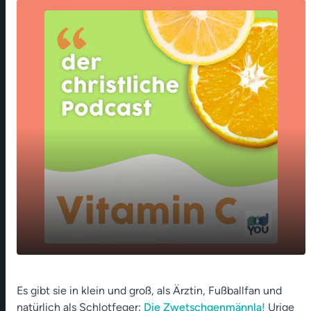
🧑‍🎄Zwetschgenmännla: "nix made in China" -
Es gibt sie in klein und groß, als Ärztin, Fußballfan und
🧑‍🎤Weihnachts-CD des Windsbacher
play_arrow
natürlich als Schlotfeger:
Knabenchors - 🧘🏼‍♀️🪷🍃Ganz hier - welcher
Die Zwetschgenmännla!
Urige