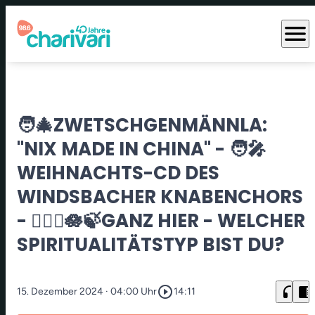
menu
🧑‍🎄ZWETSCHGENMÄNNLA:
"NIX MADE IN CHINA" - 🧑‍🎤
WEIHNACHTS-CD DES
WINDSBACHER KNABENCHORS
- 🧘🏼‍♀️🪷🍃GANZ HIER - WELCHER
SPIRITUALITÄTSTYP BIST DU?
play_circle_outline
headphones
chrome_reader_mode
15. Dezember 2024
· 04:00 Uhr
14:11