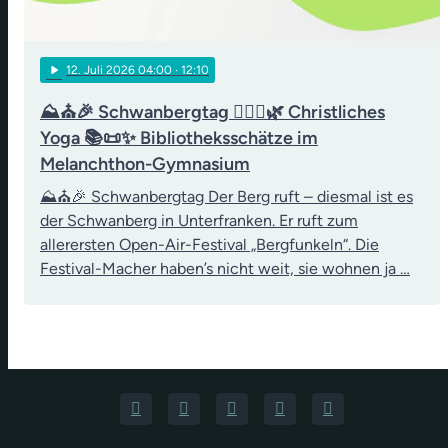
play_arrow
12
. Juli 2026 04:00
· 12:10
⛰️⛪🎉 Schwanbergtag 🧘‍♀️✝️🌿 Christliches
Yoga 📚📜✨ Bibliotheksschätze im
Melanchthon-Gymnasium
⛰️⛪🎉 Schwanbergtag Der Berg ruft – diesmal ist es
der Schwanberg in Unterfranken. Er ruft zum
allerersten Open-Air-Festival „Bergfunkeln“. Die
Festival-Macher haben’s nicht weit, sie wohnen ja …