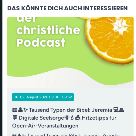
DAS KÖNNTE DICH AUCH INTERESSIEREN
play_arrow
02
. August 2026 09:00
· 09:52
📖👤✨ Tausend Typen der Bibel: Jeremia 💻🙏
💬 Digitale Seelsorge🌞💧🎪 Hitzetipps für
Open-Air-Veranstaltungen
📖👤✨ Tausend Typen der Bibel: Jeremia: Zu jeder