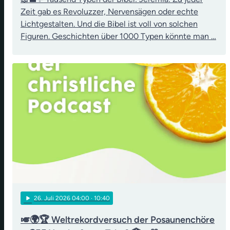
Zeit gab es Revoluzzer, Nervensägen oder echte
Lichtgestalten. Und die Bibel ist voll von solchen
Figuren. Geschichten über 1000 Typen könnte man …
play_arrow
26
. Juli 2026 04:00
· 10:40
🎺🌍🏆 Weltrekordversuch der Posaunenchöre