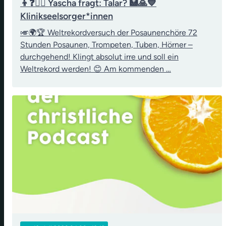
👦❓👨‍⚖️ Yascha fragt: Talar? 🏥🙏💙
Klinikseelsorger*innen
🎺🌍🏆 Weltrekordversuch der Posaunenchöre 72
Stunden Posaunen, Trompeten, Tuben, Hörner –
durchgehend! Klingt absolut irre und soll ein
Weltrekord werden! 😊 Am kommenden …