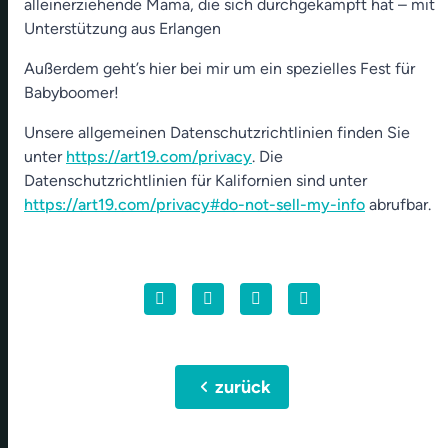
alleinerziehende Mama, die sich durchgekämpft hat – mit
Unterstützung aus Erlangen
Außerdem geht’s hier bei mir um ein spezielles Fest für
Babyboomer!
Unsere allgemeinen Datenschutzrichtlinien finden Sie
unter
https://art19.com/privacy
. Die
Datenschutzrichtlinien für Kalifornien sind unter
https://art19.com/privacy#do-not-sell-my-info
abrufbar.
chevron_left
zurück