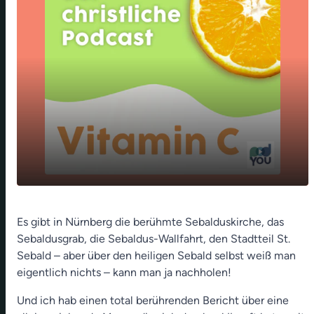
😇Sebald, der Container-Heilige 🫴🍼Das
play_arrow
Es gibt in Nürnberg die berühmte Sebalduskirche, das
Grüne Sofa🤱 Baby-Boomer feiern🥳
Sebaldusgrab, die Sebaldus-Wallfahrt, den Stadtteil St.
00:00
14:09
Sebald – aber über den heiligen Sebald selbst weiß man
eigentlich nichts – kann man ja nachholen!
Und ich hab einen total berührenden Bericht über eine