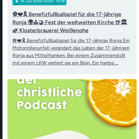
play_arrow
19
. Juli 2026 04:00
· 12:19
⚽❤️🎗️ Benefizfußballspiel für die 17-jährige
Ronja 🌍⛪🤝 Fest der weltweiten Kirche 🍺🏛️
🌿 Klosterbrauerei Weißenohe
⚽❤️🎗️ Benefizfußballspiel für die 17-jährige Ronja Ein
Motorrollerunfall verändert das Leben der 17-jährigen
Ronja aus Mittelfranken. Bei einem Zusammenstoß
mit einem LKW verliert sie ein Bein. Ein hartes …