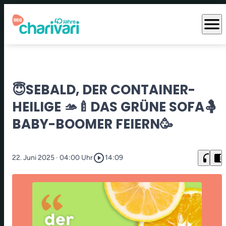
menu
😇SEBALD, DER CONTAINER-
HEILIGE 🫴🍼DAS GRÜNE SOFA🤱
BABY-BOOMER FEIERN🥳
play_circle_outline
headphones
chrome_reader_mode
22. Juni 2025
· 04:00 Uhr
14:09