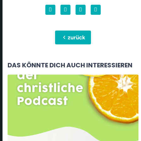
chevron_left
zurück
DAS KÖNNTE DICH AUCH INTERESSIEREN