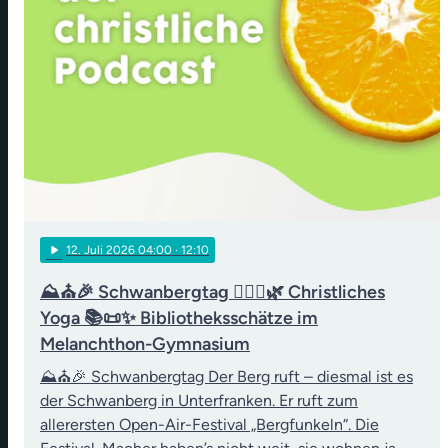
play_arrow
12
. Juli 2026 04:00
· 12:10
⛰️⛪🎉 Schwanbergtag 🧘‍♀️✝️🌿 Christliches
Yoga 📚📜✨ Bibliotheksschätze im
Melanchthon-Gymnasium
⛰️⛪🎉 Schwanbergtag Der Berg ruft – diesmal ist es
der Schwanberg in Unterfranken. Er ruft zum
allerersten Open-Air-Festival „Bergfunkeln“. Die