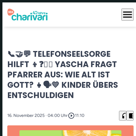
menu
📞🤝💬 TELEFONSEELSORGE
HILFT 👦❓👨‍⚖️ YASCHA FRAGT
PFARRER AUS: WIE ALT IST
GOTT? 👧🗣️💛 KINDER ÜBERS
ENTSCHULDIGEN
play_circle_outline
headphones
chrome_reader_mode
16. November 2025
· 04:00 Uhr
11:10