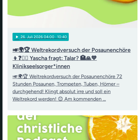
play_arrow
26
. Juli 2026 04:00
· 10:40
🎺🌍🏆 Weltrekordversuch der Posaunenchöre
👦❓👨‍⚖️ Yascha fragt: Talar? 🏥🙏💙
Klinikseelsorger*innen
🎺🌍🏆 Weltrekordversuch der Posaunenchöre 72
Stunden Posaunen, Trompeten, Tuben, Hörner –
durchgehend! Klingt absolut irre und soll ein
Weltrekord werden! 😊 Am kommenden …