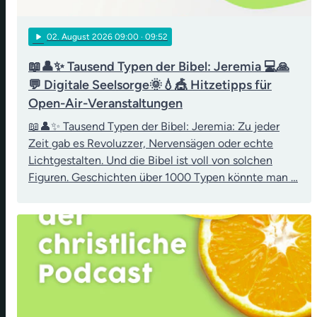
play_arrow
02
. August 2026 09:00
· 09:52
📖👤✨ Tausend Typen der Bibel: Jeremia 💻🙏
💬 Digitale Seelsorge🌞💧🎪 Hitzetipps für
Open-Air-Veranstaltungen
📖👤✨ Tausend Typen der Bibel: Jeremia: Zu jeder
Zeit gab es Revoluzzer, Nervensägen oder echte
Lichtgestalten. Und die Bibel ist voll von solchen
Figuren. Geschichten über 1000 Typen könnte man …