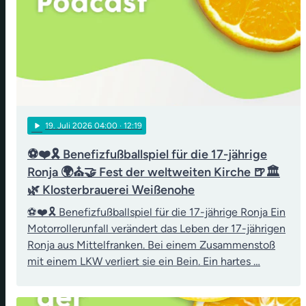
play_arrow
19
. Juli 2026 04:00
· 12:19
⚽❤️🎗️ Benefizfußballspiel für die 17-jährige
Ronja 🌍⛪🤝 Fest der weltweiten Kirche 🍺🏛️
🌿 Klosterbrauerei Weißenohe
⚽❤️🎗️ Benefizfußballspiel für die 17-jährige Ronja Ein
Motorrollerunfall verändert das Leben der 17-jährigen
Ronja aus Mittelfranken. Bei einem Zusammenstoß
mit einem LKW verliert sie ein Bein. Ein hartes …