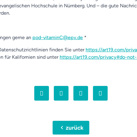
vangelischen Hochschule in Nürnberg. Und – die gute Nachricht 
rden.
ungen gerne an
pod-vitaminC@epv.de
*
atenschutzrichtlinien finden Sie unter
https://art19.com/priv
n für Kalifornien sind unter
https://art19.com/privacy#do-not-
chevron_left
zurück