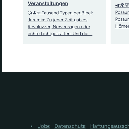
Veranstaltungen
🎺🌍🏆
Posau
📖👤✨ Tausend Typen der Bibel:
Posaun
Jeremia: Zu jeder Zeit gab es
Hörner
Revoluzzer, Nervensägen oder
echte Lichtgestalten. Und die …
Jobs
Datenschutz
Haftungsaussc