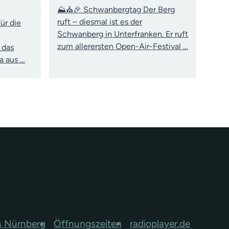
⛰️⛪🎉 Schwanbergtag Der Berg
ruft – diesmal ist es der
ür die
Schwanberg in Unterfranken. Er ruft
zum allerersten Open-Air-Festival …
 das
a aus …
s Nürnberg
Öffnungszeiten
radioplayer.de