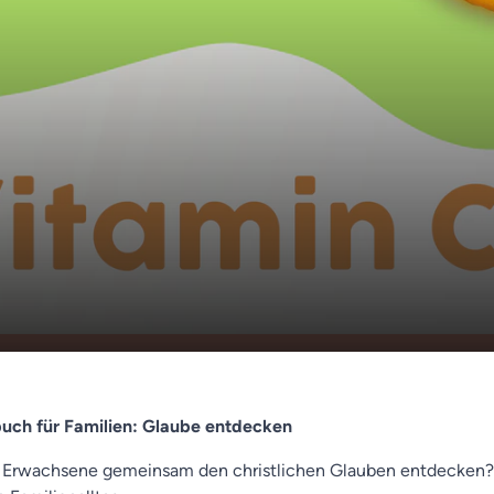
 Wimmelbuch für Familien: Glaube entdecken 🌬️
therapeutin – tief durchatmen 👵🧓🌅 Gut alt
00:00
ch für Familien: Glaube entdecken
 Erwachsene gemeinsam den christlichen Glauben entdecken?