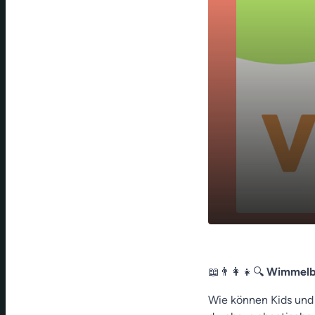
📖👨‍👩‍👧
play_arrow
🧘‍♀️😌 Atem
📖👨‍👩‍👧🔍
Wimmelbu
werden
Wie können Kids und