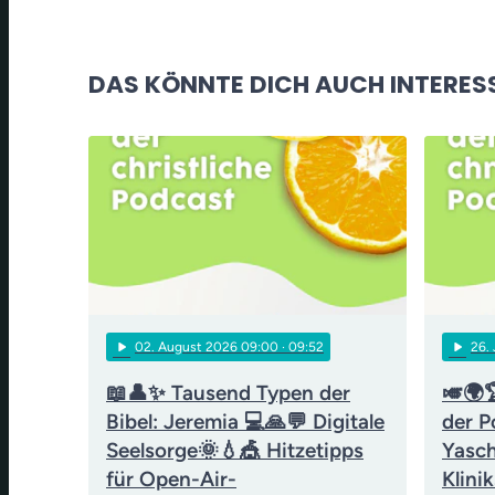
DAS KÖNNTE DICH AUCH INTERES
play_arrow
play_arrow
02
. August 2026 09:00
· 09:52
26
.
📖👤✨ Tausend Typen der
🎺🌍
Bibel: Jeremia 💻🙏💬 Digitale
der P
Seelsorge🌞💧🎪 Hitzetipps
Yasch
für Open-Air-
Klini