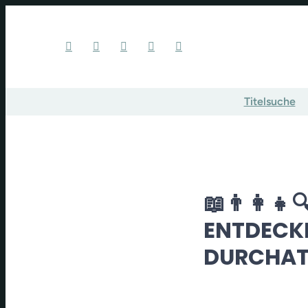
Titelsuche
📖👨‍👩‍
ENTDECKEN
DURCHATM