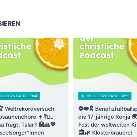
SIEREN
play_arrow
 Juli 2026 04:00
· 10:40
19
. Juli 2026 04:00
· 12:19
 Weltrekordversuch
⚽❤️🎗️ Benefizfußballsp
osaunenchöre 👦❓👨‍⚖️
die 17-jährige Ronja 
a fragt: Talar? 🏥🙏💙
Fest der weltweiten Ki
kseelsorger*innen
🏛️🌿 Klosterbrauerei