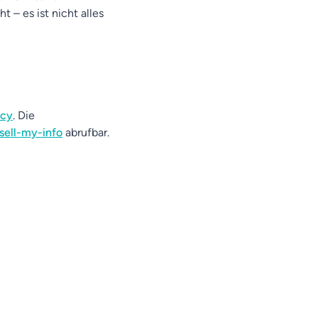
– es ist nicht alles
acy
. Die
sell-my-info
abrufbar.