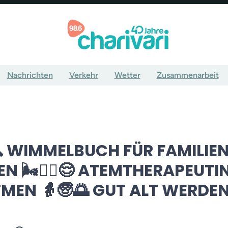
Nachrichten
Verkehr
Wetter
Zusammenarbeit
🔍 WIMMELBUCH FÜR FAMILIE
 🌬️🧘‍♀️😌 ATEMTHERAPEUTIN
EN 👵🧓🌅 GUT ALT WERDE