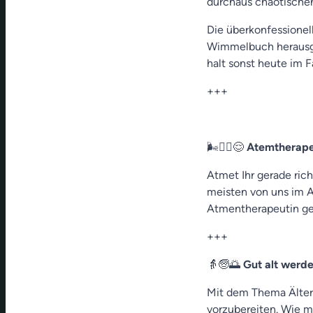
durchaus chaotischen
Die überkonfessionel
Wimmelbuch herausge
halt sonst heute im 
+++
🌬️🧘‍♀️😌
Atemtherape
Atmet Ihr gerade rich
meisten von uns im A
Atmentherapeutin ge
+++
👵🧓🌅
Gut alt werd
Mit dem Thema Älterw
vorzubereiten. Wie m