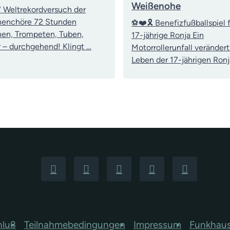
Weißenohe
 Weltrekordversuch der
nenchöre 72 Stunden
⚽❤️🎗️ Benefizfußballspiel f
en, Trompeten, Tuben,
17-jährige Ronja Ein
 – durchgehend! Klingt …
Motorrollerunfall verändert
Leben der 17-jährigen Ronj
hluß
Teilnahmebedingungen
Impressum
Funkhau