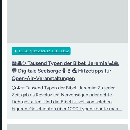
play_arrow
02
. August 2026 09:00
· 09:52
📖👤✨ Tausend Typen der Bibel: Jeremia 💻🙏
💬 Digitale Seelsorge🌞💧🎪 Hitzetipps für
Open-Air-Veranstaltungen
📖👤✨ Tausend Typen der Bibel: Jeremia: Zu jeder
Zeit gab es Revoluzzer, Nervensägen oder echte
Lichtgestalten. Und die Bibel ist voll von solchen
Figuren. Geschichten über 1000 Typen könnte man …