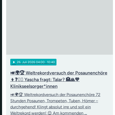
play_arrow
26
. Juli 2026 04:00
· 10:40
🎺🌍🏆 Weltrekordversuch der Posaunenchöre
👦❓👨‍⚖️ Yascha fragt: Talar? 🏥🙏💙
Klinikseelsorger*innen
🎺🌍🏆 Weltrekordversuch der Posaunenchöre 72
Stunden Posaunen, Trompeten, Tuben, Hörner –
durchgehend! Klingt absolut irre und soll ein
Weltrekord werden! 😊 Am kommenden …