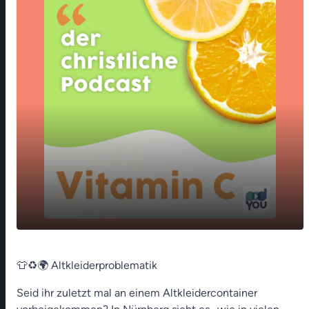
👕♻️🌍 Altkleiderproblematik 🌍⛪🎉 Fest der
play_arrow
👕♻️🌍 Altkleiderproblematik
weltweiten Kirche 🏍️🧘‍♂️🌄 Motorrad und
Meditation
Seid ihr zuletzt mal an einem Altkleidercontainer
00:00
12:12