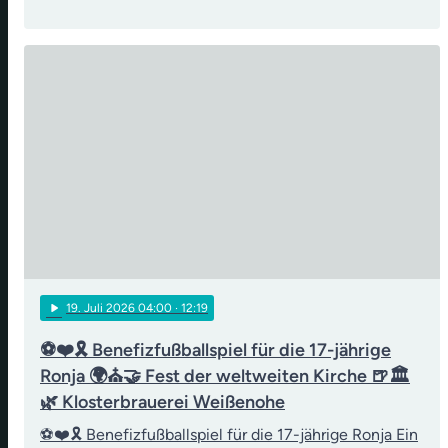
play_arrow
19
. Juli 2026 04:00
· 12:19
⚽❤️🎗️ Benefizfußballspiel für die 17-jährige
Ronja 🌍⛪🤝 Fest der weltweiten Kirche 🍺🏛️
🌿 Klosterbrauerei Weißenohe
⚽❤️🎗️ Benefizfußballspiel für die 17-jährige Ronja Ein