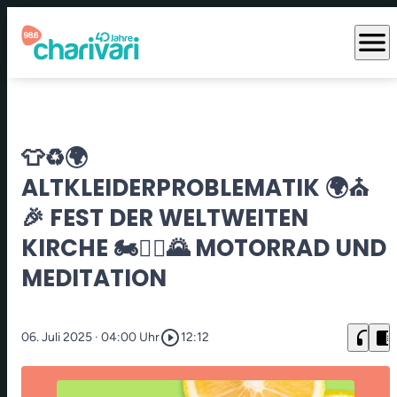
menu
👕♻️🌍
ALTKLEIDERPROBLEMATIK 🌍⛪
🎉 FEST DER WELTWEITEN
KIRCHE 🏍️🧘‍♂️🌄 MOTORRAD UND
MEDITATION
play_circle_outline
headphones
chrome_reader_mode
06. Juli 2025
· 04:00 Uhr
12:12