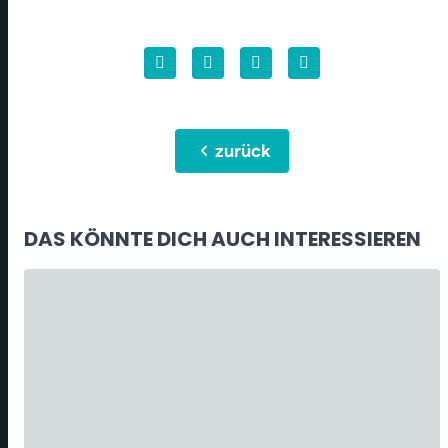
chevron_left
zurück
DAS KÖNNTE DICH AUCH INTERESSIEREN