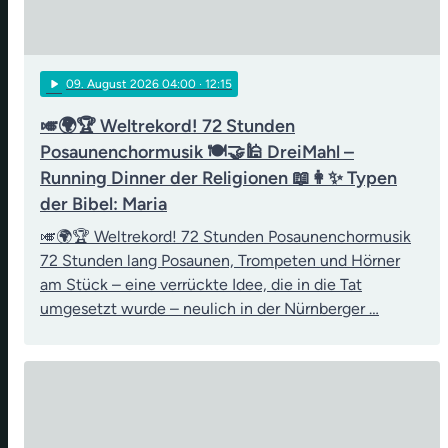
play_arrow
09
. August 2026 04:00
· 12:15
🎺🌍🏆 Weltrekord! 72 Stunden
Posaunenchormusik 🍽️🤝🕌 DreiMahl –
Running Dinner der Religionen 📖👩✨ Typen
der Bibel: Maria
🎺🌍🏆 Weltrekord! 72 Stunden Posaunenchormusik
72 Stunden lang Posaunen, Trompeten und Hörner
am Stück – eine verrückte Idee, die in die Tat
umgesetzt wurde – neulich in der Nürnberger …